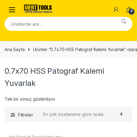
Skip to navigation
Skip to content
0
Ara:
Ana Sayfa
Ürünler “0.7x70 HSS Patograf Kalemi Yuvarlak” olara
0.7x70 HSS Patograf Kalemi
Yuvarlak
Tek bir sonuç gösteriliyor
Filtreler
Hss Freze Ve Torna Kalemi
,
Hss