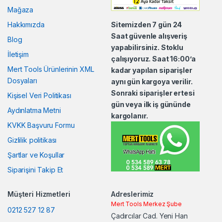
a
Mağaza
n
Hakkımızda
Sitemizden 7 gün 24
Saat güvenle alışveriş
Blog
d
yapabilirsiniz. Stoklu
İletişim
çalışıyoruz. Saat 16:00’a
s
Mert Tools Ürünlerinin XML
kadar yapılan siparişler
C
Dosyaları
aynı gün kargoya verilir.
Sonraki siparişler ertesi
Kişisel Veri Politikası
a
gün veya ilk iş gününde
Aydınlatma Metni
kargolanır.
r
KVKK Başvuru Formu
o
Gizlilik politikası
Şartlar ve Koşullar
u
Siparişini Takip Et
s
Müşteri Hizmetleri
Adreslerimiz
e
Mert Tools Merkez Şube
0212 527 12 87
Çadırcılar Cad. Yeni Han
l