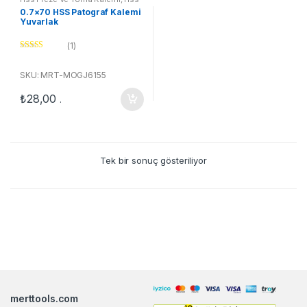
Pantograf Kalemi Yuvarlak
0.7×70 HSS Patograf Kalemi
Yuvarlak
(1)
5 üzerinden
5.00
oy aldı
SKU: MRT-MOGJ6155
₺
28,00
.
Tek bir sonuç gösteriliyor
B
r
merttools.com