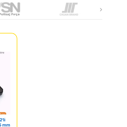
’li
–35 mm