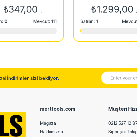
Cam Seramik Mermer Fa
₺
347,00
₺
1.299,00
.
Delme Uçları
an:
0
Mevcut:
111
Satılan:
1
Mevcu
Özel
İndirimler sizi bekliyor.
merttools.com
Müşteri Hiz
Mağaza
0212 527 12 8
Hakkımızda
Siparişini Taki