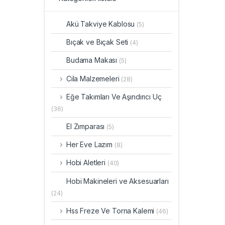
Akü Takviye Kablosu
(5)
Bıçak ve Bıçak Seti
(4)
Budama Makası
(5)
Cila Malzemeleri
(28)
Eğe Takımları Ve Aşındırıcı Uç
(36)
El Zımparası
(5)
Her Eve Lazım
(8)
Hobi Aletleri
(40)
Hobi Makineleri ve Aksesuarları
(24)
Hss Freze Ve Torna Kalemi
(46)