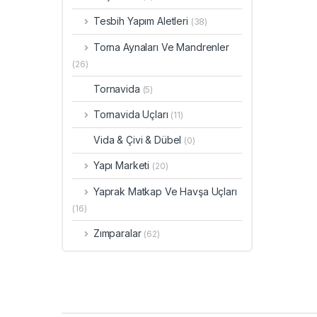
Tesbih Yapım Aletleri
(38)
Torna Aynaları Ve Mandrenler
(26)
Tornavida
(5)
Tornavida Uçları
(11)
Vida & Çivi & Dübel
(0)
Yapı Marketi
(20)
Yaprak Matkap Ve Havşa Uçları
(16)
Zımparalar
(62)