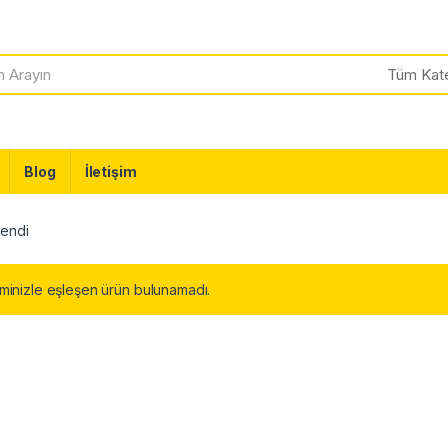
Blog
İletişim
lendi
minizle eşleşen ürün bulunamadı.