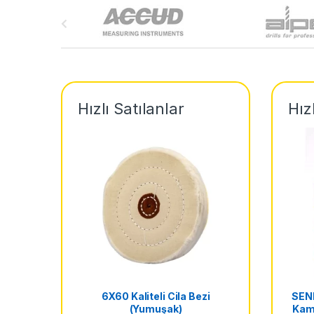
B
r
a
n
Hızlı Satılanlar
Hız
d
s
C
a
r
o
u
6X60 Kaliteli Cila Bezi
SEN
(Yumuşak)
Kamp