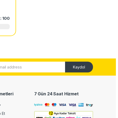
yans
.
t:
100
Kaydol
metleri
7 Gün 24 Saat Hizmet
7
p Et