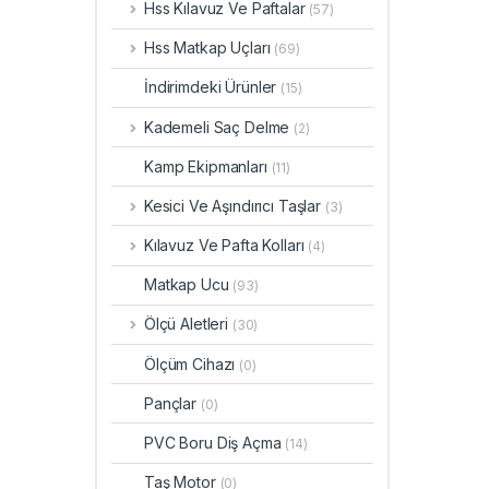
Hss Kılavuz Ve Paftalar
(57)
Hss Matkap Uçları
(69)
İndirimdeki Ürünler
(15)
Kademeli Saç Delme
(2)
Kamp Ekipmanları
(11)
Kesici Ve Aşındırıcı Taşlar
(3)
Kılavuz Ve Pafta Kolları
(4)
Matkap Ucu
(93)
Ölçü Aletleri
(30)
Ölçüm Cihazı
(0)
Pançlar
(0)
PVC Boru Diş Açma
(14)
Taş Motor
(0)