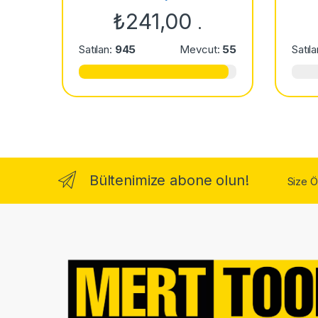
s
₺
241,00
.
e
Satılan:
945
Mevcut:
55
Satıl
l
Bültenimize abone olun!
Size 