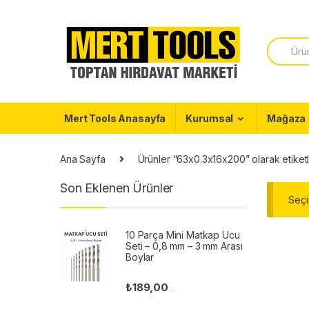
Skip to navigation
Skip to content
S
e
a
r
c
h
f
Mert Tools Anasayfa
Kurumsal
Mağaza
o
r
:
Ana Sayfa
Ürünler “63x0.3x16x200” olarak etiket
Son Eklenen Ürünler
Seçi
10 Parça Mini Matkap Ucu
Seti – 0,8 mm – 3 mm Arası
Boylar
₺
189,00
.