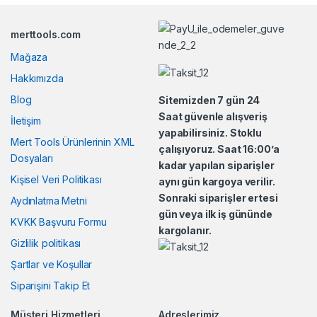
n
merttools.com
d
Mağaza
s
Hakkımızda
Blog
Sitemizden 7 gün 24
C
Saat güvenle alışveriş
İletişim
yapabilirsiniz. Stoklu
a
Mert Tools Ürünlerinin XML
çalışıyoruz. Saat 16:00’a
Dosyaları
r
kadar yapılan siparişler
Kişisel Veri Politikası
aynı gün kargoya verilir.
o
Sonraki siparişler ertesi
Aydınlatma Metni
gün veya ilk iş gününde
u
KVKK Başvuru Formu
kargolanır.
Gizlilik politikası
s
Şartlar ve Koşullar
e
Siparişini Takip Et
l
Müşteri Hizmetleri
Adreslerimiz