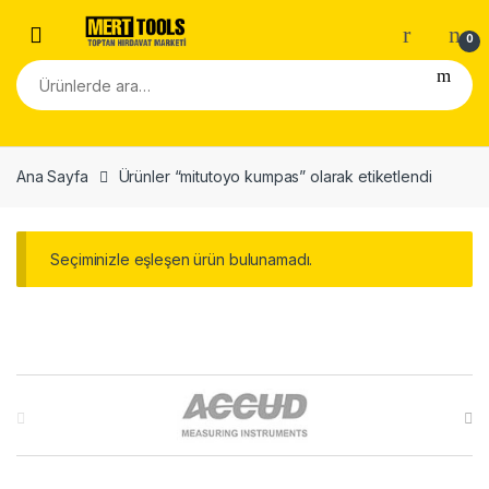
Skip to navigation
Skip to content
0
Ara:
Ana Sayfa
Ürünler “mitutoyo kumpas” olarak etiketlendi
Seçiminizle eşleşen ürün bulunamadı.
B
r
a