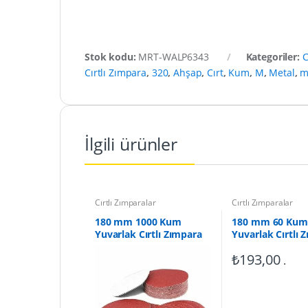
Stok kodu:
MRT-WALP6343
Kategoriler:
C
Cırtlı Zımpara
,
320
,
Ahşap
,
Cırt
,
Kum
,
M
,
Metal
,
İlgili ürünler
Cırtlı Zımparalar
Cırtlı Zımparalar
180 mm 1000 Kum
180 mm 60 Kum
Yuvarlak Cırtlı Zımpara
Yuvarlak Cırtlı 
(10 Adet)
(10 Adet)
₺
193,00
.