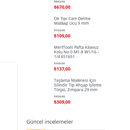
₺
863,00
₺
670,00
.
Ok Tipi Cam Delme
Matkap Ucu 9 mm
₺
123,00
₺
109,00
.
MertTools Pafta Kılavuz
Kolu No 0 M1-8 W1/16 -
1/4 651651
₺
160,00
₺
137,00
.
Taşlama Makinesi İçin
Silindir Tip Ahşap İşleme
Törpü, Zımpara 29 mm
₺
439,00
₺
309,00
.
Güncel incelemeler