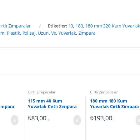
ırtlı Zımparalar
Etiketler:
10
,
180
,
180 mm 320 Kum Yuvarla
mm
,
Plastik
,
Polisaj
,
Uzun
,
Ve
,
Yuvarlak
,
Zımpara
Cırtlı Zımparalar
Cırtlı Zımparalar
115 mm 40 Kum
180 mm 180 Kum
Zımpara
Yuvarlak Cırtlı Zımpara
Yuvarlak Cırtlı Zımpara
(10 Adet)
(10 Adet)
₺
83,00
₺
193,00
.
.