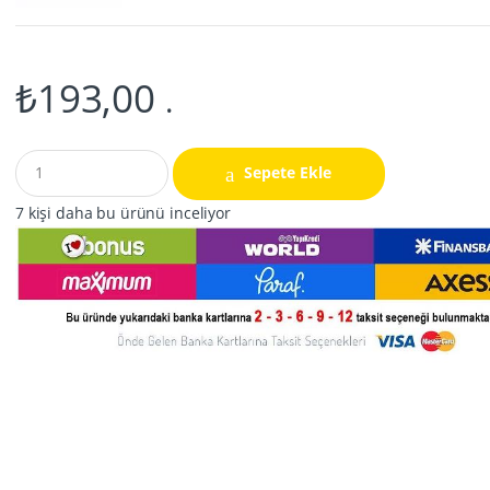
₺
193,00
.
Q
Sepete Ekle
u
a
7 kişi daha bu ürünü inceliyor
n
t
i
t
y