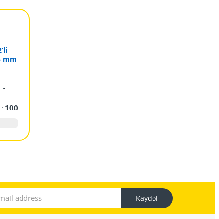
’li
35 mm
yans
.
t:
100
Kaydol