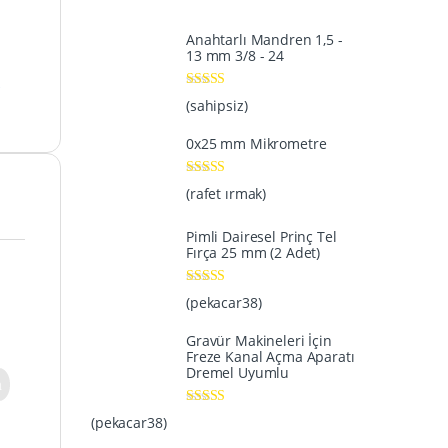
Anahtarlı Mandren 1,5 -
13 mm 3/8 - 24
k
5 üzerinden
5
(sahipsiz)
oy aldı
0x25 mm Mikrometre
5 üzerinden
5
(rafet ırmak)
oy aldı
Pimli Dairesel Prinç Tel
Fırça 25 mm (2 Adet)
5 üzerinden
5
(pekacar38)
oy aldı
Gravür Makineleri İçin
Freze Kanal Açma Aparatı
Dremel Uyumlu
5 üzerinden
5
(pekacar38)
oy aldı