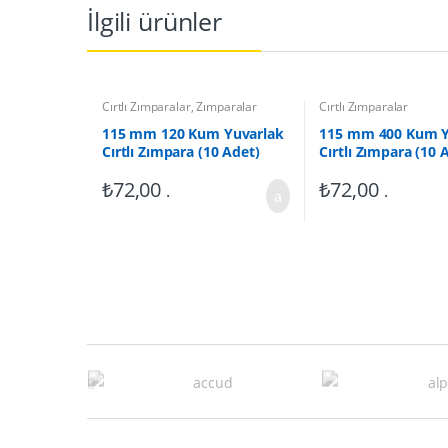
İlgili ürünler
Cırtlı Zımparalar
,
Zımparalar
Cırtlı Zımparalar
115 mm 120 Kum Yuvarlak
115 mm 400 Kum Y
Cırtlı Zımpara (10 Adet)
Cırtlı Zımpara (10 
₺
72,00
₺
72,00
.
.
B
r
a