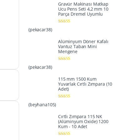
Gravür Makinası Matkap
Ucu Pens Seti 4,2 mm 10
Parça Dremel Uyumlu
5 üzerinden
5
(pekacar38)
oy aldı
Alüminyum Döner Kafalı
Vantuz Taban Mini
Mengene
5 üzerinden
5
(pekacar38)
oy aldı
115 mm 1500 Kum
Yuvarlak Cırtlı Zımpara (10
Adet)
5 üzerinden
5
(beyhana105)
oy aldı
Cırtlı Zımpara 115 NK
(Alüminyum Oxide) 1200
Kum - 10 Adet