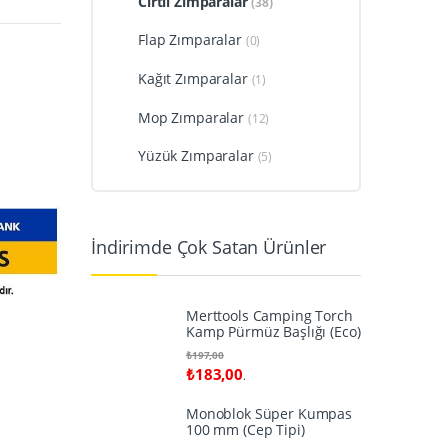
Cırtlı Zımparalar
(38)
Flap Zımparalar
(0)
Kağıt Zımparalar
(1)
Mop Zımparalar
(12)
Yüzük Zımparalar
(5)
İndirimde Çok Satan Ürünler
Merttools Camping Torch
Kamp Pürmüz Başlığı (Eco)
₺
197,00
₺
183,00
.
Monoblok Süper Kumpas
100 mm (Cep Tipi)