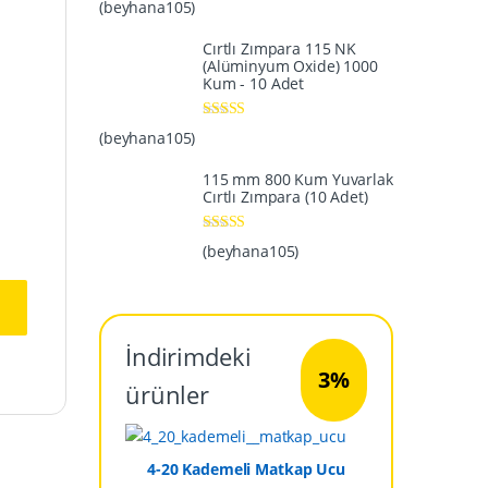
5 üzerinden
5
(beyhana105)
oy aldı
Cırtlı Zımpara 115 NK
(Alüminyum Oxide) 1000
Kum - 10 Adet
5 üzerinden
5
(beyhana105)
oy aldı
115 mm 800 Kum Yuvarlak
Cırtlı Zımpara (10 Adet)
5 üzerinden
5
(beyhana105)
oy aldı
İndirimdeki
3%
ürünler
4-20 Kademeli Matkap Ucu