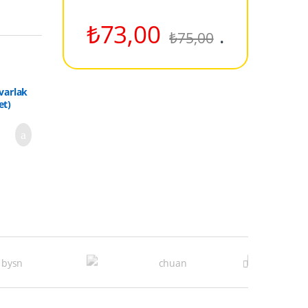
₺
73,00
.
₺
75,00
varlak
et)