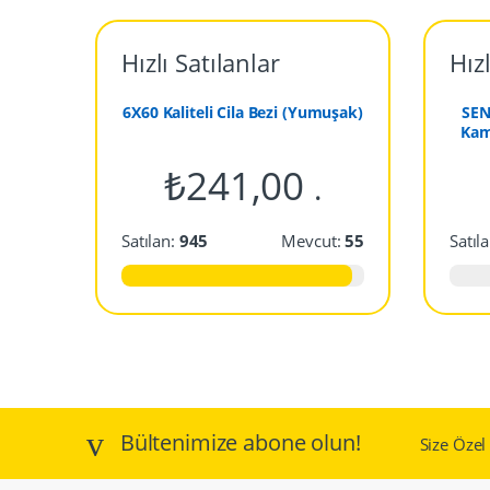
n
Hızlı Satılanlar
Hızl
d
6X60 Kaliteli Cila Bezi (Yumuşak)
SEN
s
Kam
C
₺
241,00
.
a
Satılan:
945
Mevcut:
55
Satıl
r
o
u
s
e
Bültenimize abone olun!
Size Öze
l