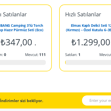
ı Satılanlar
Hızlı Satılanlar
BANG Camping 3’lü Torch
Elmas Kaplı Delici Seti 12
p Hazır Pürmüz Seti (Eco)
(Kırmızı) – Özel Kutulu 6–
Cam Seramik Mermer Fa
₺
347,00
₺
1.299,00
Delme Uçları
.
an:
0
Mevcut:
111
Satılan:
1
Mevcu
l
İndirimler sizi bekliyor.