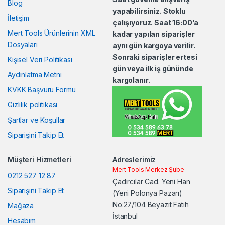
Blog
C
yapabilirsiniz. Stoklu
İletişim
çalışıyoruz. Saat 16:00’a
a
Mert Tools Ürünlerinin XML
kadar yapılan siparişler
Dosyaları
aynı gün kargoya verilir.
r
Sonraki siparişler ertesi
Kişisel Veri Politikası
o
gün veya ilk iş gününde
Aydınlatma Metni
kargolanır.
u
KVKK Başvuru Formu
Gizlilik politikası
s
Şartlar ve Koşullar
e
Siparişini Takip Et
l
Müşteri Hizmetleri
Adreslerimiz
Mert Tools Merkez Şube
0212 527 12 87
Çadırcılar Cad. Yeni Han
Siparişini Takip Et
(Yeni Polonya Pazarı)
No:27/104 Beyazıt Fatih
Mağaza
İstanbul
Hesabım