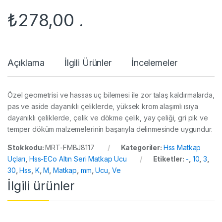
₺
278,00
.
Açıklama
İlgili Ürünler
İncelemeler
Özel geometrisi ve hassas uç bilemesi ile zor talaş kaldırmalarda,
pas ve aside dayanıklı çeliklerde, yüksek krom alaşımlı ısıya
dayanıklı çeliklerde, çelik ve dökme çelik, yay çeliği, gri pik ve
temper döküm malzemelerinin başarıyla delinmesinde uygundur.
Stok kodu:
MRT-FMBJ8117
Kategoriler:
Hss Matkap
Uçları
,
Hss-ECo Altın Seri Matkap Ucu
Etiketler:
-
,
10
,
3
,
30
,
Hss
,
K
,
M
,
Matkap
,
mm
,
Ucu
,
Ve
İlgili ürünler