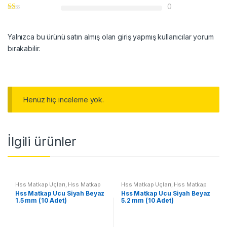
0
Yalnızca bu ürünü satın almış olan giriş yapmış kullanıcılar yorum
bırakabilir.
Henüz hiç inceleme yok.
İlgili ürünler
Hss Matkap Uçları
,
Hss Matkap
Hss Matkap Uçları
,
Hss Matkap
Ucu Siyah Beyaz
Ucu Siyah Beyaz
Hss Matkap Ucu Siyah Beyaz
Hss Matkap Ucu Siyah Beyaz
1.5 mm (10 Adet)
5.2 mm (10 Adet)