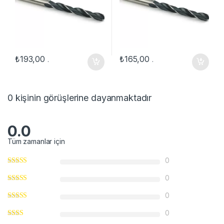
₺
193,00
₺
165,00
.
.
0 kişinin görüşlerine dayanmaktadır
0.0
Tüm zamanlar için
0
0
0
0