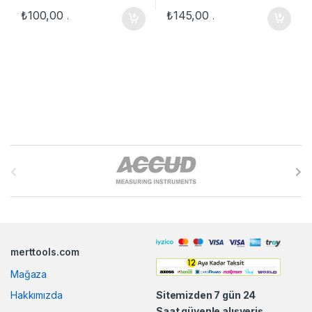
₺
100,00
₺
145,00
.
.
B
r
a
n
merttools.com
d
Mağaza
s
Hakkımızda
Sitemizden 7 gün 24
Saat güvenle alışveriş