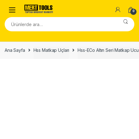
Skip to navigation
Skip to content
0
Ara:
Ana Sayfa
Hss Matkap Uçları
Hss-ECo Altın Seri Matkap Ucu