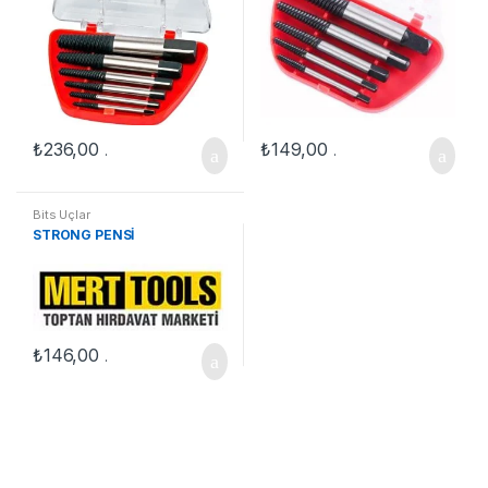
₺
236,00
₺
149,00
.
.
Bits Uçlar
STRONG PENSİ
₺
146,00
.