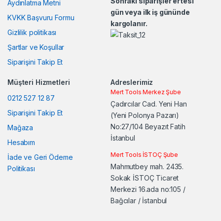
Sonraki siparişler ertesi
Aydınlatma Metni
gün veya ilk iş gününde
u
KVKK Başvuru Formu
kargolanır.
Gizlilik politikası
s
Şartlar ve Koşullar
e
Siparişini Takip Et
l
Müşteri Hizmetleri
Adreslerimiz
Mert Tools Merkez Şube
0212 527 12 87
Çadırcılar Cad. Yeni Han
Siparişini Takip Et
(Yeni Polonya Pazarı)
No:27/104 Beyazıt Fatih
Mağaza
İstanbul
Hesabım
Mert Tools İSTOÇ Şube
İade ve Geri Ödeme
Mahmutbey mah. 2435.
Politikası
Sokak İSTOÇ Ticaret
Merkezi 16.ada no:105 /
Bağcılar / İstanbul