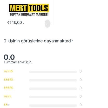
₺
146,00
.
0 kişinin görüşlerine dayanmaktadır
0.0
Tüm zamanlar için
0
0
0
0
0