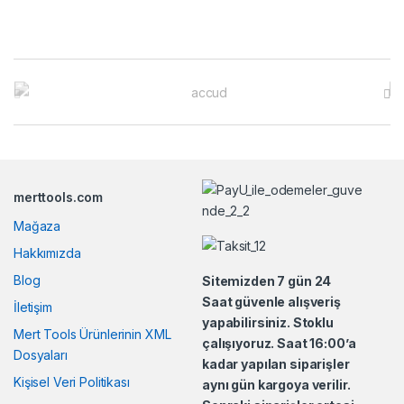
B
r
a
n
merttools.com
d
Mağaza
s
Hakkımızda
Blog
Sitemizden 7 gün 24
C
Saat güvenle alışveriş
İletişim
yapabilirsiniz. Stoklu
a
Mert Tools Ürünlerinin XML
çalışıyoruz. Saat 16:00’a
Dosyaları
r
kadar yapılan siparişler
Kişisel Veri Politikası
aynı gün kargoya verilir.
o