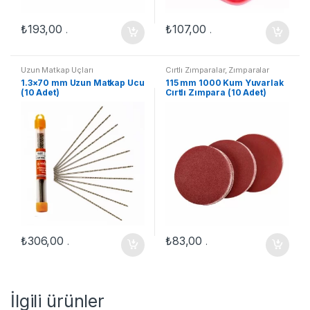
₺
193,00
₺
107,00
.
.
Uzun Matkap Uçları
Cırtlı Zımparalar
,
Zımparalar
1.3×70 mm Uzun Matkap Ucu
115 mm 1000 Kum Yuvarlak
(10 Adet)
Cırtlı Zımpara (10 Adet)
₺
306,00
₺
83,00
.
.
İlgili ürünler