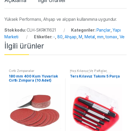
Açıklama
İlgili Ürünler
Yüksek Performans, Ahşap ve alçıpan kullanımına uygundur.
Stok kodu:
CLH-SKRK11621
Kategoriler:
Pançlar
,
Yapı
Marketi
Etiketler:
-
,
80
,
Ahşap
,
M
,
Metal
,
mm
,
tomax
,
Ve
İlgili ürünler
Cırtlı Zımparalar
Hss Kılavuz Ve Paftalar
,
İndirimdeki Ürünler
,
Ters Kılavuz
180 mm 400 Kum Yuvarlak
Ters Kılavuz Takımı 5 Parça
Takımları
Cırtlı Zımpara (10 Adet)