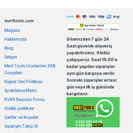
a
n
merttools.com
d
Mağaza
s
Hakkımızda
Sitemizden 7 gün 24
Saat güvenle alışveriş
Blog
C
yapabilirsiniz. Stoklu
İletişim
çalışıyoruz. Saat 16:00’a
a
Mert Tools Ürünlerinin XML
kadar yapılan siparişler
Dosyaları
aynı gün kargoya verilir.
r
Sonraki siparişler ertesi
Kişisel Veri Politikası
o
gün veya ilk iş gününde
Aydınlatma Metni
kargolanır.
u
KVKK Başvuru Formu
Gizlilik politikası
s
Şartlar ve Koşullar
e
Siparişini Takip Et