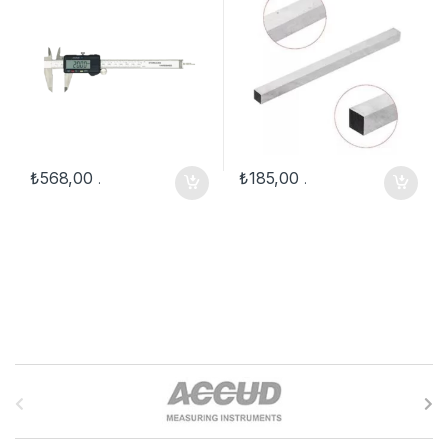
₺
568,00
₺
185,00
.
.
B
r