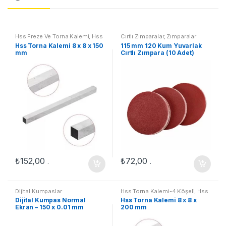
Hss Freze Ve Torna Kalemi
,
Hss
Cırtlı Zımparalar
,
Zımparalar
Torna Kalemi-4 Köşeli
Hss Torna Kalemi 8 x 8 x 150
115 mm 120 Kum Yuvarlak
mm
Cırtlı Zımpara (10 Adet)
₺
152,00
₺
72,00
.
.
Dijital Kumpaslar
Hss Torna Kalemi-4 Köşeli
,
Hss
Freze Ve Torna Kalemi
Dijital Kumpas Normal
Hss Torna Kalemi 8 x 8 x
Ekran – 150 x 0.01 mm
200 mm