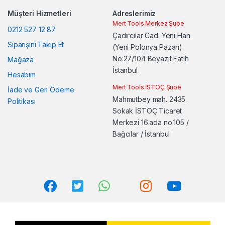
l
Müşteri Hizmetleri
Adreslerimiz
Mert Tools Merkez Şube
0212 527 12 87
Çadırcılar Cad. Yeni Han
Siparişini Takip Et
(Yeni Polonya Pazarı)
No:27/104 Beyazıt Fatih
Mağaza
İstanbul
Hesabım
Mert Tools İSTOÇ Şube
İade ve Geri Ödeme
Mahmutbey mah. 2435.
Politikası
Sokak İSTOÇ Ticaret
Merkezi 16.ada no:105 /
Bağcılar / İstanbul