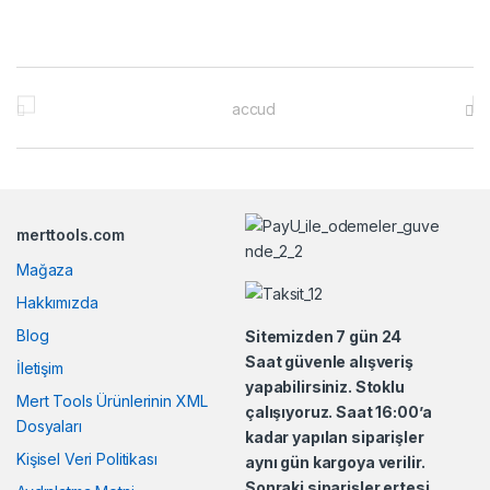
B
r
a
n
merttools.com
d
Mağaza
s
Hakkımızda
Blog
Sitemizden 7 gün 24
C
Saat güvenle alışveriş
İletişim
yapabilirsiniz. Stoklu
a
Mert Tools Ürünlerinin XML
çalışıyoruz. Saat 16:00’a
Dosyaları
r
kadar yapılan siparişler
Kişisel Veri Politikası
aynı gün kargoya verilir.
o
Sonraki siparişler ertesi