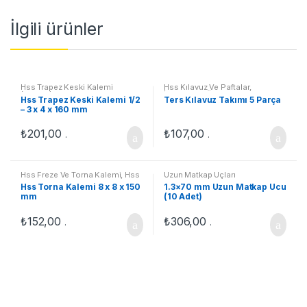
İlgili ürünler
Hss Trapez Keski Kalemi
Hss Kılavuz Ve Paftalar
,
(Zayveli)
,
Hss Freze Ve Torna
İndirimdeki Ürünler
,
Ters Kılavuz
Hss Trapez Keski Kalemi 1/2
Ters Kılavuz Takımı 5 Parça
Kalemi
Takımları
– 3 x 4 x 160 mm
₺
201,00
₺
107,00
.
.
Hss Freze Ve Torna Kalemi
,
Hss
Uzun Matkap Uçları
Torna Kalemi-4 Köşeli
Hss Torna Kalemi 8 x 8 x 150
1.3×70 mm Uzun Matkap Ucu
mm
(10 Adet)
₺
152,00
₺
306,00
.
.