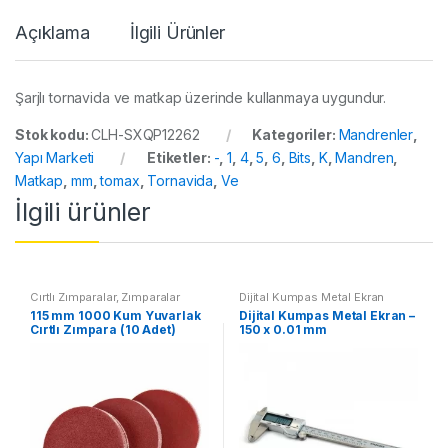
Açıklama
İlgili Ürünler
Şarjlı tornavida ve matkap üzerinde kullanmaya uygundur.
Stok kodu:
CLH-SXQP12262
Kategoriler:
Mandrenler
,
Yapı Marketi
Etiketler:
-
,
1
,
4
,
5
,
6
,
Bits
,
K
,
Mandren
,
Matkap
,
mm
,
tomax
,
Tornavida
,
Ve
İlgili ürünler
Cırtlı Zımparalar
,
Zımparalar
Dijital Kumpas Metal Ekran
115 mm 1000 Kum Yuvarlak
Dijital Kumpas Metal Ekran –
Cırtlı Zımpara (10 Adet)
150 x 0.01 mm