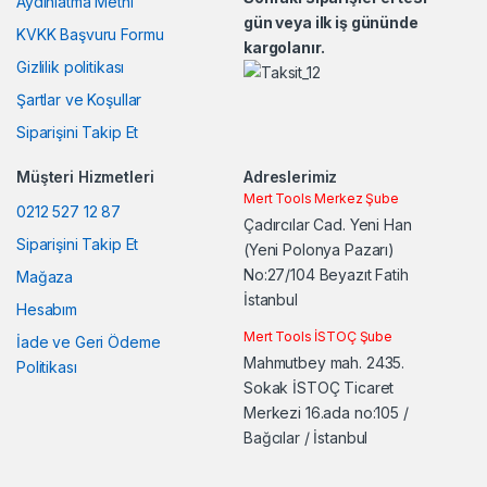
Aydınlatma Metni
gün veya ilk iş gününde
u
KVKK Başvuru Formu
kargolanır.
Gizlilik politikası
s
Şartlar ve Koşullar
e
Siparişini Takip Et
l
Müşteri Hizmetleri
Adreslerimiz
Mert Tools Merkez Şube
0212 527 12 87
Çadırcılar Cad. Yeni Han
Siparişini Takip Et
(Yeni Polonya Pazarı)
No:27/104 Beyazıt Fatih
Mağaza
İstanbul
Hesabım
Mert Tools İSTOÇ Şube
İade ve Geri Ödeme
Mahmutbey mah. 2435.
Politikası
Sokak İSTOÇ Ticaret
Merkezi 16.ada no:105 /
Bağcılar / İstanbul