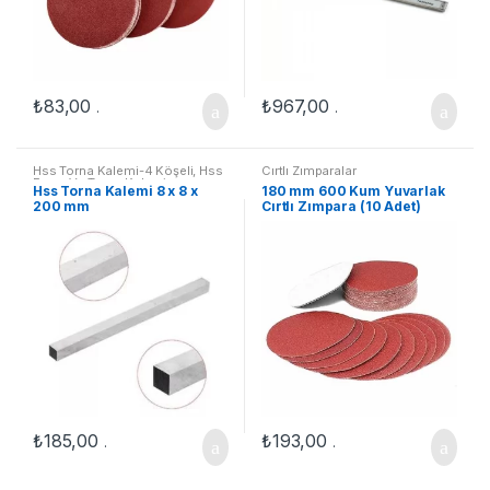
₺
83,00
₺
967,00
.
.
Hss Torna Kalemi-4 Köşeli
,
Hss
Cırtlı Zımparalar
Freze Ve Torna Kalemi
Hss Torna Kalemi 8 x 8 x
180 mm 600 Kum Yuvarlak
200 mm
Cırtlı Zımpara (10 Adet)
₺
185,00
₺
193,00
.
.