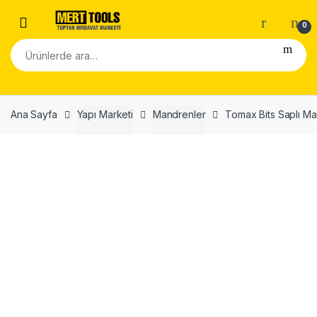
Skip to navigation
Skip to content
0
Ara:
Ana Sayfa
Yapı Marketi
Mandrenler
Tomax Bits Saplı Ma