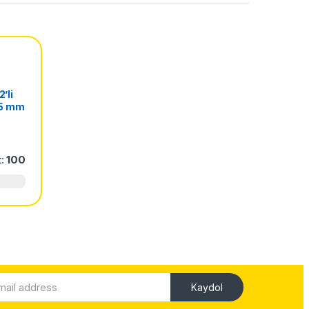
’li
–35 mm
yans
.
t:
100
Kaydol