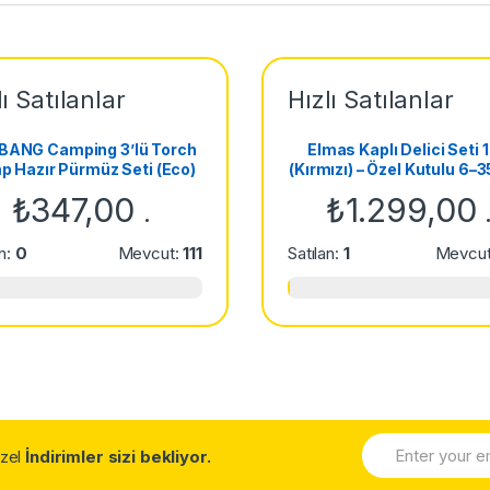
lı Satılanlar
Hızlı Satılanlar
BANG Camping 3’lü Torch
Elmas Kaplı Delici Seti 12
 Hazır Pürmüz Seti (Eco)
(Kırmızı) – Özel Kutulu 6
Cam Seramik Mermer Fa
₺
347,00
₺
1.299,00
.
Delme Uçları
an:
0
Mevcut:
111
Satılan:
1
Mevcu
Özel
İndirimler sizi bekliyor.