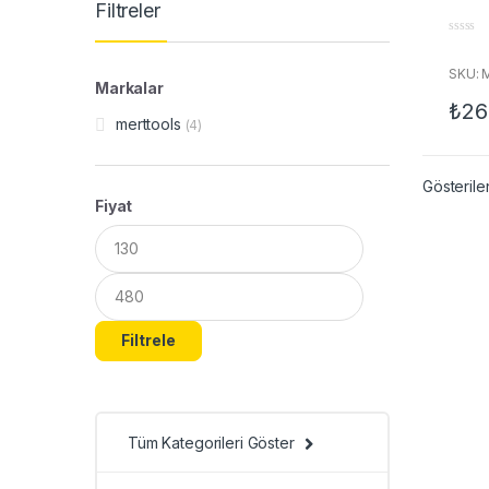
Filtreler
0
o
u
SKU: 
t
Markalar
o
₺
26
f
merttools
5
(4)
Gösterile
Fiyat
Filtrele
Tüm Kategorileri Göster