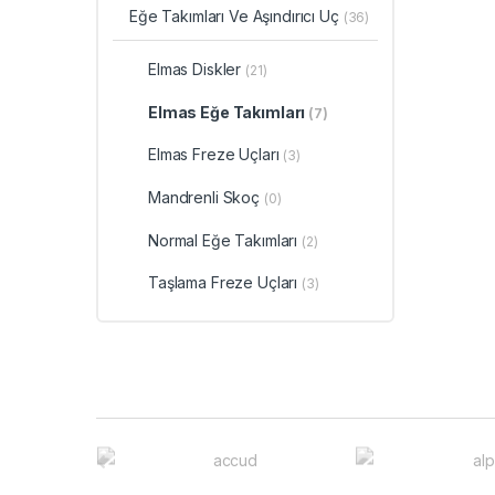
Eğe Takımları Ve Aşındırıcı Uç
(36)
Elmas Diskler
(21)
Elmas Eğe Takımları
(7)
Elmas Freze Uçları
(3)
Mandrenli Skoç
(0)
Normal Eğe Takımları
(2)
Taşlama Freze Uçları
(3)
B
r