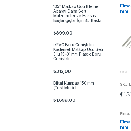
İndiri
Elma
135° Matkap Ucu Bileme
Aparatı Daha Sert
mm
Malzemeler ve Hassas
Başlangıçlar İçin 3D Baskı
₺
899,00
.
ePVC Boru Genişletici
Kademeli Matkap Ucu Seti
3’lü 15–31 mm Plastik Boru
Genişletm
₺
312,00
.
0
o
Dijital Kumpas 150 mm
u
SKU: 
t
(Yeşil Model)
o
₺
13
f
5
₺
1.699,00
.
Elmas 
Elma
mm