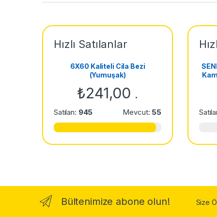
a
n
Hızlı Satılanlar
Hız
d
6X60 Kaliteli Cila Bezi
SEN
s
(Yumuşak)
Kamp
₺
241,00
C
.
a
Satılan:
945
Mevcut:
55
Satıl
r
o
u
s
Bültenimize abone olun!
Size 
e