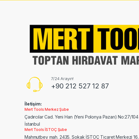
l
7/24 Arayın!
+90 212 527 12 87
İletişim:
Mert Tools Merkez Şube
Çadırcılar Cad. Yeni Han (Yeni Polonya Pazarı) No:27/104
İstanbul
Mert Tools İSTOÇ Şube
Mahmutbey mah. 2435. Sokak İSTOÇ Ticaret Merkezi 16.