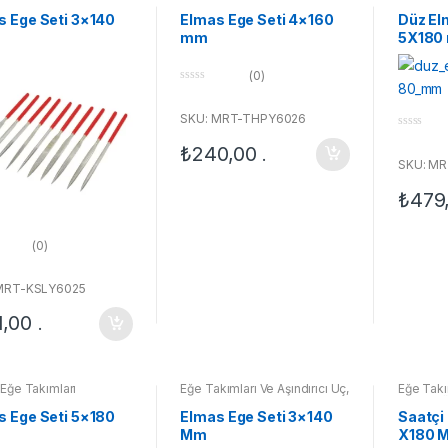
mdeki Ürünler
s Ege Seti 3×140
Elmas Ege Seti 4×160
Düz El
mm
5X180
(0)
0
o
u
SKU: MRT-THPY6026
t
0
o
₺
240,00
o
.
f
u
5
SKU: MR
t
o
₺
479
f
5
(0)
MRT-KSLY6025
1,00
.
Eğe Takımları
Eğe Takımları Ve Aşındırıcı Uç
,
Eğe Takım
Elmas Eğe Takımları
Elmas Eğ
s Ege Seti 5×180
Elmas Ege Seti 3×140
Saatçi
Mm
X180 