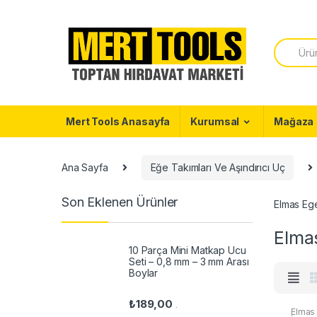
Skip to navigation
Skip to content
S
e
a
r
c
h
f
Mert Tools Anasayfa
Kurumsal
Mağaza
o
r
:
Ana Sayfa
Eğe Takımları Ve Aşındırıcı Uç
Son Eklenen Ürünler
Elmas Ege
Elmas
10 Parça Mini Matkap Ucu
Seti – 0,8 mm – 3 mm Arası
Boylar
₺
189,00
.
Elmas 