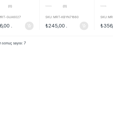
(0)
(0)
0
0
o
o
u
u
MRT-GIJA6027
SKU: MRT-KBYN71660
SKU: M
t
t
o
o
6,00
₺
245,00
₺
356
.
.
f
f
5
5
n sonuç sayısı: 7