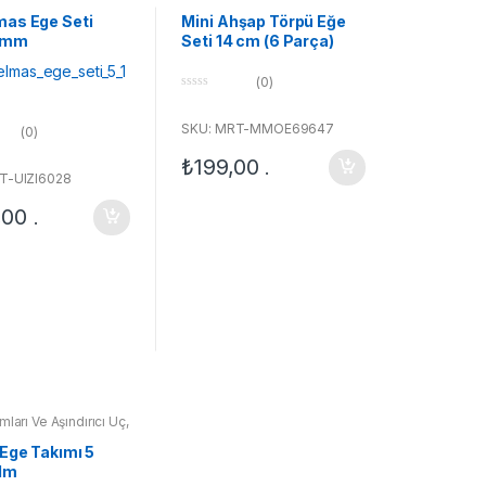
Elmas Eğe Takımları
mas Ege Seti
Mini Ahşap Törpü Eğe
 mm
Seti 14 cm (6 Parça)
(0)
0
o
u
SKU: MRT-MMOE69647
(0)
t
o
₺
199,00
.
f
T-UIZI6028
5
,00
.
ları Ve Aşındırıcı Uç
,
e Takımları
 Ege Takımı 5
Mm