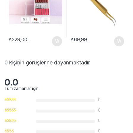
₺
229,00
₺
69,99
.
.
0 kişinin görüşlerine dayanmaktadır
0.0
Tüm zamanlar için
0
0
0
0