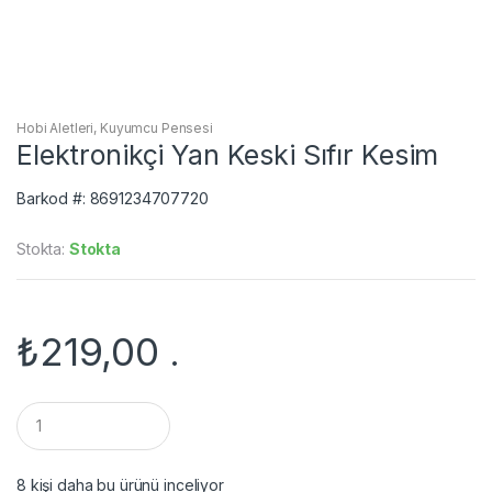
Hobi Aletleri
,
Kuyumcu Pensesi
Elektronikçi Yan Keski Sıfır Kesim
Barkod #: 8691234707720
Stokta:
Stokta
₺
219,00
.
Q
u
a
n
8 kişi daha bu ürünü inceliyor
t