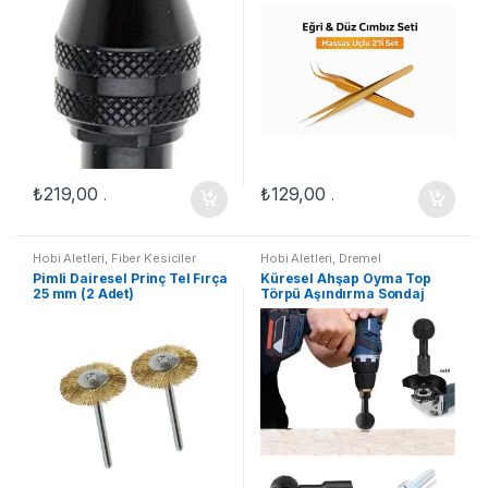
₺
219,00
₺
129,00
.
.
Hobi Aletleri
,
Fiber Kesiciler
Hobi Aletleri
,
Dremel
Pimli Dairesel Prinç Tel Fırça
Küresel Ahşap Oyma Top
25 mm (2 Adet)
Törpü Aşındırma Sondaj
Topu Avuç Taşlama Ve
Matkap İçin Ağaç İşleme
Aleti