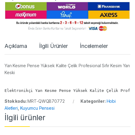
i
t
y
Açıklama
İlgili Ürünler
İncelemeler
Yan Kesme Pense Yüksek Kalite Çelik Profesional Sıfır Kesim Yan
Keski
Elektronikçi Yan Kesme Pense Yüksek Kalite Çelik Profes
Stok kodu:
MRT-QWQB70772
Kategoriler:
Hobi
Aletleri
,
Kuyumcu Pensesi
İlgili ürünler