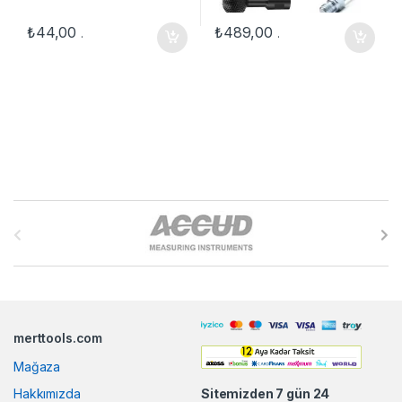
₺
44,00
₺
489,00
.
.
B
r
a
n
merttools.com
d
Mağaza
s
Hakkımızda
Sitemizden 7 gün 24