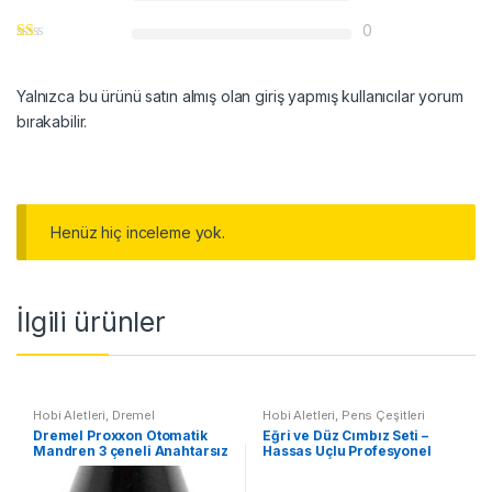
0
Yalnızca bu ürünü satın almış olan giriş yapmış kullanıcılar yorum
bırakabilir.
Henüz hiç inceleme yok.
İlgili ürünler
Hobi Aletleri
,
Dremel
Hobi Aletleri
,
Pens Çeşitleri
Dremel Proxxon Otomatik
Eğri ve Düz Cımbız Seti –
Mandren 3 çeneli Anahtarsız
Hassas Uçlu Profesyonel
Mandrel Chuck Micromat
Cımbız Takımı (2’li Set)
Çelik Pens Seti 8mm