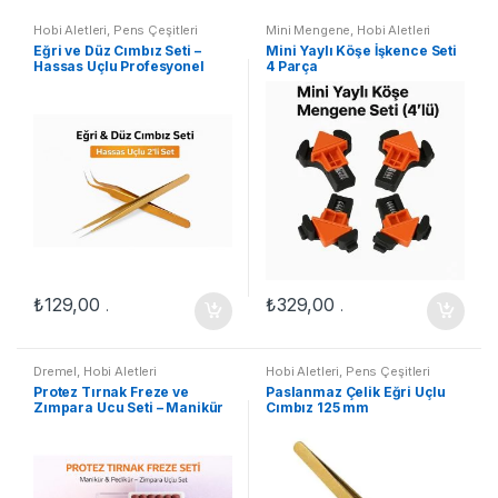
Hobi Aletleri
,
Pens Çeşitleri
Mini Mengene
,
Hobi Aletleri
Eğri ve Düz Cımbız Seti –
Mini Yaylı Köşe İşkence Seti
Hassas Uçlu Profesyonel
4 Parça
Cımbız Takımı (2’li Set)
₺
129,00
₺
329,00
.
.
Dremel
,
Hobi Aletleri
Hobi Aletleri
,
Pens Çeşitleri
Protez Tırnak Freze ve
Paslanmaz Çelik Eğri Uçlu
Zımpara Ucu Seti – Manikür
Cımbız 125 mm
Pedikür Tırnak Bakım Seti