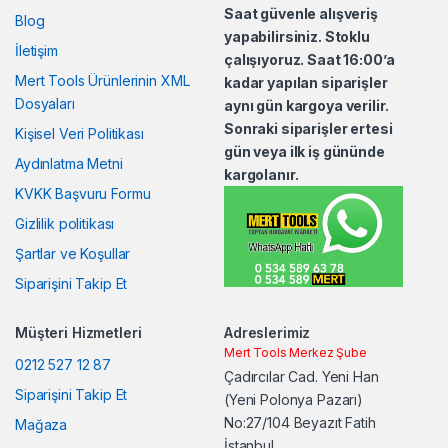
Saat güvenle alışveriş
Blog
C
yapabilirsiniz. Stoklu
İletişim
çalışıyoruz. Saat 16:00’a
a
Mert Tools Ürünlerinin XML
kadar yapılan siparişler
Dosyaları
aynı gün kargoya verilir.
r
Sonraki siparişler ertesi
Kişisel Veri Politikası
o
gün veya ilk iş gününde
Aydınlatma Metni
kargolanır.
u
KVKK Başvuru Formu
Gizlilik politikası
s
Şartlar ve Koşullar
e
Siparişini Takip Et
l
Müşteri Hizmetleri
Adreslerimiz
Mert Tools Merkez Şube
0212 527 12 87
Çadırcılar Cad. Yeni Han
Siparişini Takip Et
(Yeni Polonya Pazarı)
No:27/104 Beyazıt Fatih
Mağaza
İstanbul