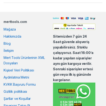
a
n
merttools.com
d
Mağaza
s
Hakkımızda
Sitemizden 7 gün 24
Saat güvenle alışveriş
Blog
C
yapabilirsiniz. Stoklu
İletişim
çalışıyoruz. Saat 16:00’a
a
Mert Tools Ürünlerinin XML
kadar yapılan siparişler
Dosyaları
aynı gün kargoya verilir.
r
Sonraki siparişler ertesi
Kişisel Veri Politikası
o
gün veya ilk iş gününde
Aydınlatma Metni
kargolanır.
u
KVKK Başvuru Formu
Gizlilik politikası
s
Şartlar ve Koşullar
e
Siparişini Takip Et