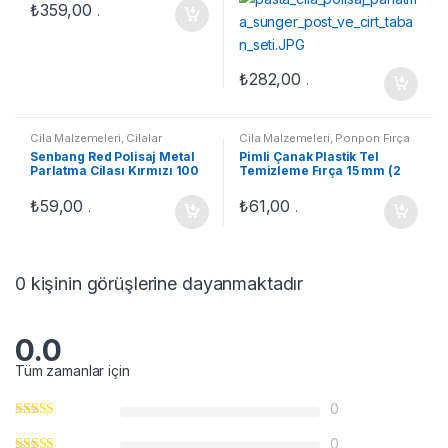
₺
359,00
.
₺
282,00
.
Cila Malzemeleri
,
Cilalar
Cila Malzemeleri
,
Ponpon Fırça
Senbang Red Polisaj Metal
Pimli Çanak Plastik Tel
Parlatma Cilası Kırmızı 100
Temizleme Fırça 15 mm (2
gr
Adet)
₺
59,00
₺
61,00
.
.
0 kişinin görüşlerine dayanmaktadır
0.0
Tüm zamanlar için
0
0