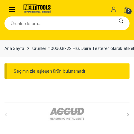
Skip to navigation
Skip to content
0
Ara:
Ana Sayfa
Ürünler “100x0.8x22 Hss Daire Testere” olarak etiket
Seçiminizle eşleşen ürün bulunamadı.
B
r
a