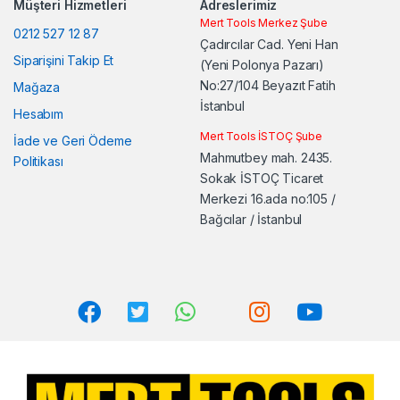
Müşteri Hizmetleri
Adreslerimiz
Mert Tools Merkez Şube
0212 527 12 87
Çadırcılar Cad. Yeni Han
Siparişini Takip Et
(Yeni Polonya Pazarı)
No:27/104 Beyazıt Fatih
Mağaza
İstanbul
Hesabım
Mert Tools İSTOÇ Şube
İade ve Geri Ödeme
Mahmutbey mah. 2435.
Politikası
Sokak İSTOÇ Ticaret
Merkezi 16.ada no:105 /
Bağcılar / İstanbul