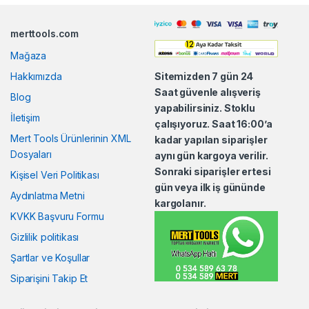
n
merttools.com
d
Mağaza
s
Hakkımızda
Sitemizden 7 gün 24
Saat güvenle alışveriş
Blog
C
yapabilirsiniz. Stoklu
İletişim
çalışıyoruz. Saat 16:00’a
a
Mert Tools Ürünlerinin XML
kadar yapılan siparişler
Dosyaları
aynı gün kargoya verilir.
r
Sonraki siparişler ertesi
Kişisel Veri Politikası
o
gün veya ilk iş gününde
Aydınlatma Metni
kargolanır.
u
KVKK Başvuru Formu
Gizlilik politikası
s
Şartlar ve Koşullar
e
Siparişini Takip Et
l