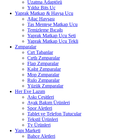
Uzatma Adaptörü
Yıldız Bits Uç
Yaprak Matkap & Havşa Ucu
Ağaç Havşası
Tas Menteşe Matkap Ucu
Temizleme Bıçağı
Yaprak Matkap Ucu Seti
Yaprak Matkap Ucu Tekli
Zımparalar
Cırt Tabanlar
Cırtlı Zımparalar
Flap Zımparalar
Kağıt Zımparalar
Mop Zımparalar
Rulo Zımparalar
Yüzük Zımparalar
Her Eve Lazım
Askı Çeşitleri
Ayak Bakım Ürünleri
Spor Aletleri
Tablet ve Telefon Tutucular
Tekstil Ürünleri
Tv Ürünleri
Yapı Marketi
Bahçe Aletleri