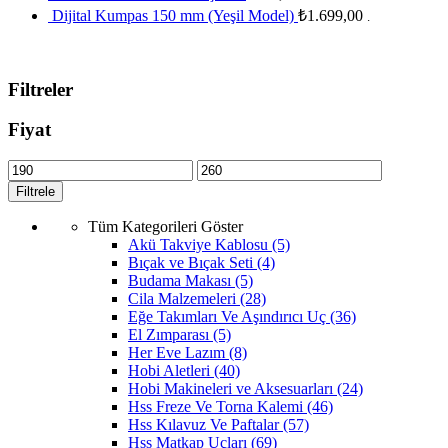
Dijital Kumpas 150 mm (Yeşil Model)
₺
1.699,00
.
Filtreler
Fiyat
Filtrele
Tüm Kategorileri Göster
Akü Takviye Kablosu
(5)
Bıçak ve Bıçak Seti
(4)
Budama Makası
(5)
Cila Malzemeleri
(28)
Eğe Takımları Ve Aşındırıcı Uç
(36)
El Zımparası
(5)
Her Eve Lazım
(8)
Hobi Aletleri
(40)
Hobi Makineleri ve Aksesuarları
(24)
Hss Freze Ve Torna Kalemi
(46)
Hss Kılavuz Ve Paftalar
(57)
Hss Matkap Uçları
(69)