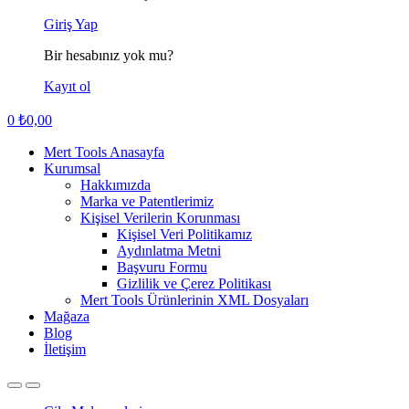
Giriş Yap
Bir hesabınız yok mu?
Kayıt ol
0
₺
0,00
Mert Tools Anasayfa
Kurumsal
Hakkımızda
Marka ve Patentlerimiz
Kişisel Verilerin Korunması
Kişisel Veri Politikamız
Aydınlatma Metni
Başvuru Formu
Gizlilik ve Çerez Politikası
Mert Tools Ürünlerinin XML Dosyaları
Mağaza
Blog
İletişim