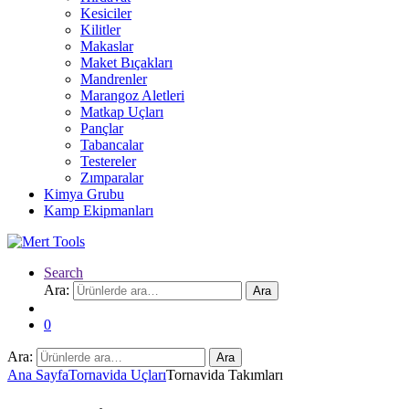
Kesiciler
Kilitler
Makaslar
Maket Bıçakları
Mandrenler
Marangoz Aletleri
Matkap Uçları
Pançlar
Tabancalar
Testereler
Zımparalar
Kimya Grubu
Kamp Ekipmanları
Search
Ara:
Ara
0
Ara:
Ara
Ana Sayfa
Tornavida Uçları
Tornavida Takımları