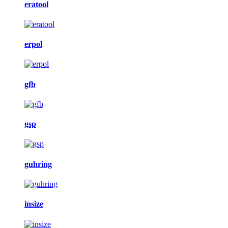
eratool
erpol
gfb
gsp
guhring
insize