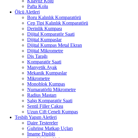
Kılavuz Kolu
Pafta Kolu
Ölçü Aletleri
Boru Kalınlık Komparatörü
Cep Tipi Kalınlık Komparatörü
Derinlik Kumpası
Dijital Komparatör Saati
Dijital Kumpaslar
Dijital Kumpas Metal Ekran
Dijital Mikrometre
Diş Tarağı
Komparatör Saati
Manyetik Ayak
Mekanik Kumpaslar
Mikrometre
Monoblok Kumpas
Numaratörlü Mikrometre
Radius Mastarı
Salgı Komparatör Saati
Sentil Filler Çakısı
Uzun Çift Çeneli Kumpas
Tesbih Yapım Aletleri
Daire Testereler
Guhring Matkap Uçları
İmame Dipliği