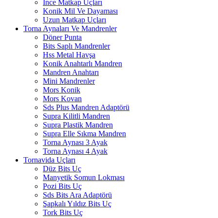
İnce Matkap Uçları
Konik Mil Ve Dayaması
Uzun Matkap Uçları
Torna Aynaları Ve Mandrenler
Döner Punta
Bits Saplı Mandrenler
Hss Metal Havşa
Konik Anahtarlı Mandren
Mandren Anahtarı
Mini Mandrenler
Mors Konik
Mors Kovan
Sds Plus Mandren Adaptörü
Supra Kilitli Mandren
Supra Plastik Mandren
Supra Elle Sıkma Mandren
Torna Aynası 3 Ayak
Torna Aynası 4 Ayak
Tornavida Uçları
Düz Bits Uç
Manyetik Somun Lokması
Pozi Bits Uç
Sds Bits Ara Adaptörü
Şapkalı Yıldız Bits Uç
Tork Bits Uç