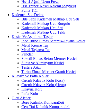
Hss 4 Ağızlı Uzun Freze
Hss Trapez Keski Kalemi (Zayveli)
Punta Tığı
Kademeli Saç Delme
Bits Saplı Kademeli Matkap Ucu Seti
Kademeli Matkap Ucu Burgulu
Kademeli Matkap Ucu Seti
Kademeli Matkap Ucu Tekli
Kesici Ve Aşındırıcı Taşlar
İnce Turbo Elmas Seramik-Fayans Kesici
Metal Kesme Taş
Metal Taşlama Taş
Pançlar
Soketli Elmas Beton Mermer Kesici
Sunta ve Aliminyum Kesici
Testere Ağzı
Turbo Elmas Mermer Granit Kesici
Kılavuz Ve Pafta Kolları
Cırcırlı Kılavuz Kolu (Kısa)
Cırcırlı Kılavuz Kolu (Uzun)
Kılavuz Kolu
Pafta Kolu
Ölçü Aletleri
Boru Kalınlık Komparatörü
Cep Tipi Kalınlık Komparatörü