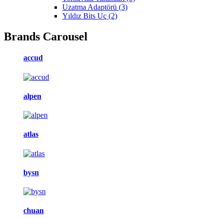
Uzatma Adaptörü
(3)
Yıldız Bits Uç
(2)
Brands Carousel
accud
alpen
atlas
bysn
chuan