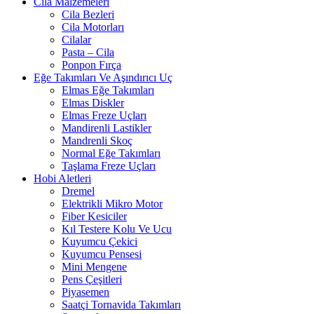
Cila Malzemeleri
Cila Bezleri
Cila Motorları
Cilalar
Pasta – Cila
Ponpon Fırça
Eğe Takımları Ve Aşındırıcı Uç
Elmas Eğe Takımları
Elmas Diskler
Elmas Freze Uçları
Mandirenli Lastikler
Mandrenli Skoç
Normal Eğe Takımları
Taşlama Freze Uçları
Hobi Aletleri
Dremel
Elektrikli Mikro Motor
Fiber Kesiciler
Kıl Testere Kolu Ve Ucu
Kuyumcu Çekici
Kuyumcu Pensesi
Mini Mengene
Pens Çeşitleri
Piyasemen
Saatçi Tornavida Takımları