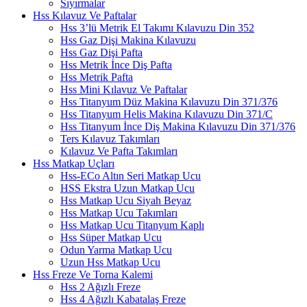
Sıyırmalar
Hss Kılavuz Ve Paftalar
Hss 3’lü Metrik El Takımı Kılavuzu Din 352
Hss Gaz Dişi Makina Kılavuzu
Hss Gaz Dişi Pafta
Hss Metrik İnce Diş Pafta
Hss Metrik Pafta
Hss Mini Kılavuz Ve Paftalar
Hss Titanyum Düz Makina Kılavuzu Din 371/376
Hss Titanyum Helis Makina Kılavuzu Din 371/C
Hss Titanyum İnce Diş Makina Kılavuzu Din 371/376
Ters Kılavuz Takımları
Kılavuz Ve Pafta Takımları
Hss Matkap Uçları
Hss-ECo Altın Seri Matkap Ucu
HSS Ekstra Uzun Matkap Ucu
Hss Matkap Ucu Siyah Beyaz
Hss Matkap Ucu Takımları
Hss Matkap Ucu Titanyum Kaplı
Hss Süper Matkap Ucu
Odun Yarma Matkap Ucu
Uzun Hss Matkap Ucu
Hss Freze Ve Torna Kalemi
Hss 2 Ağızlı Freze
Hss 4 Ağızlı Kabatalaş Freze