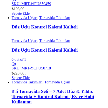
SKU: MRT-WFUS50459
₺
198,00
.
Sepete Ekle
Tornavida Uçları
,
Tornavida Takımları
Düz Uçlu Kontrol Kalemi Kaliteli
Tornavida Uçları
,
Tornavida Takımları
Düz Uçlu Kontrol Kalemi Kaliteli
0
out of 5
(0)
SKU: MRT-YCFU50718
₺
228,00
.
Sepete Ekle
Tornavida Takımları
,
Tornavida Uçları
8’li Tornavida Seti – 7 Adet Düz & Yıldız
Tornavida + Kontrol Kalemi | Ev ve Hobi
Kullanımı