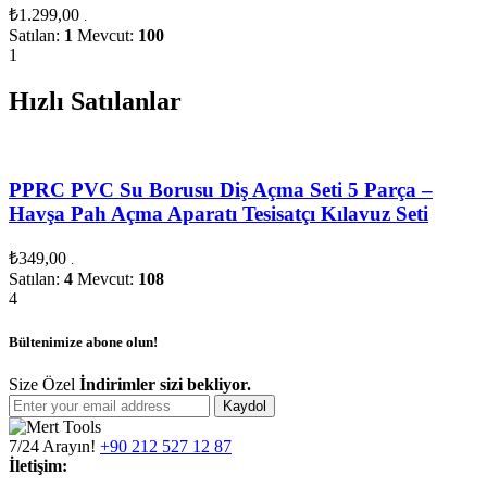
₺
1.299,00
.
Satılan:
1
Mevcut:
100
1
Hızlı Satılanlar
PPRC PVC Su Borusu Diş Açma Seti 5 Parça –
Havşa Pah Açma Aparatı Tesisatçı Kılavuz Seti
₺
349,00
.
Satılan:
4
Mevcut:
108
4
Bültenimize abone olun!
Size Özel
İndirimler sizi bekliyor.
Kaydol
7/24 Arayın!
+90 212 527 12 87
İletişim: