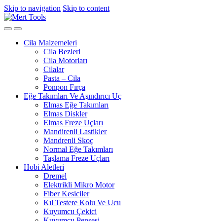
Skip to navigation
Skip to content
Cila Malzemeleri
Cila Bezleri
Cila Motorları
Cilalar
Pasta – Cila
Ponpon Fırça
Eğe Takımları Ve Aşındırıcı Uç
Elmas Eğe Takımları
Elmas Diskler
Elmas Freze Uçları
Mandirenli Lastikler
Mandrenli Skoç
Normal Eğe Takımları
Taşlama Freze Uçları
Hobi Aletleri
Dremel
Elektrikli Mikro Motor
Fiber Kesiciler
Kıl Testere Kolu Ve Ucu
Kuyumcu Çekici
Kuyumcu Pensesi