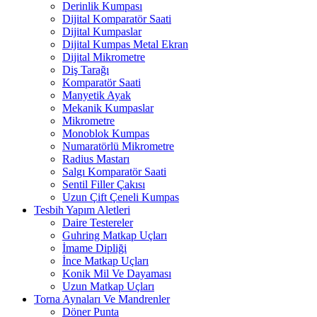
Derinlik Kumpası
Dijital Komparatör Saati
Dijital Kumpaslar
Dijital Kumpas Metal Ekran
Dijital Mikrometre
Diş Tarağı
Komparatör Saati
Manyetik Ayak
Mekanik Kumpaslar
Mikrometre
Monoblok Kumpas
Numaratörlü Mikrometre
Radius Mastarı
Salgı Komparatör Saati
Sentil Filler Çakısı
Uzun Çift Çeneli Kumpas
Tesbih Yapım Aletleri
Daire Testereler
Guhring Matkap Uçları
İmame Dipliği
İnce Matkap Uçları
Konik Mil Ve Dayaması
Uzun Matkap Uçları
Torna Aynaları Ve Mandrenler
Döner Punta