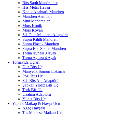
Bits Saplı Mandrenler
Hss Metal Havşa
Konik Anahtarlı Mandren
Mandren Anahtarı
Mini Mandrenler
Mors Konik
Mors Kovan
Sds Plus Mandren Adaptörü
Supra Kilitli Mandren
Supra Plastik Mandren
Supra Elle Sıkma Mandren
Torna Aynası 3 Ayak
Torna Aynası 4 Ayak
Tornavida Uçları
Düz Bits Uç
Manyetik Somun Lokması
Pozi Bits Uç
Sds Bits Ara Adaptörü
Şapkalı Yıldız Bits Uç
Tork Bits Uç
Uzatma Adaptörü
Yıldız Bits Uç
Yaprak Matkap & Havşa Ucu
Ağaç Havşası
Tas Menteşe Matkap Ucu