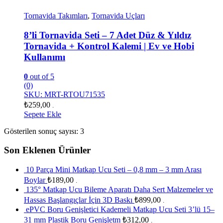
Tornavida Takımları
,
Tornavida Uçları
8’li Tornavida Seti – 7 Adet Düz & Yıldız
Tornavida + Kontrol Kalemi | Ev ve Hobi
Kullanımı
0
out of 5
(0)
SKU: MRT-RTOU71535
₺
259,00
.
Sepete Ekle
Gösterilen sonuç sayısı: 3
Son Eklenen Ürünler
10 Parça Mini Matkap Ucu Seti – 0,8 mm – 3 mm Arası
Boylar
₺
189,00
.
135° Matkap Ucu Bileme Aparatı Daha Sert Malzemeler ve
Hassas Başlangıçlar İçin 3D Baskı
₺
899,00
.
ePVC Boru Genişletici Kademeli Matkap Ucu Seti 3’lü 15–
31 mm Plastik Boru Genişletm
₺
312,00
.