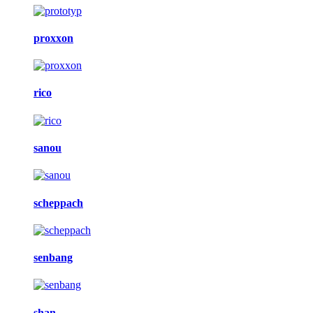
proxxon
rico
sanou
scheppach
senbang
shan