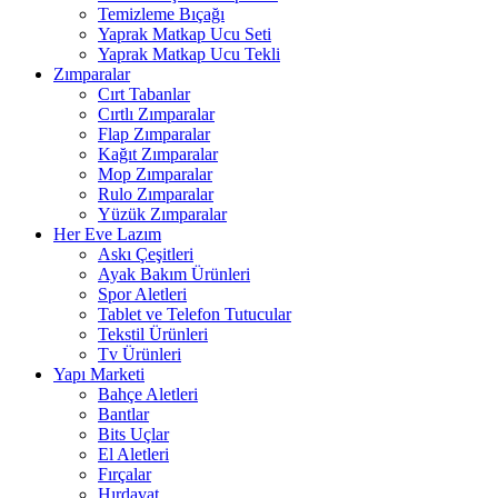
Temizleme Bıçağı
Yaprak Matkap Ucu Seti
Yaprak Matkap Ucu Tekli
Zımparalar
Cırt Tabanlar
Cırtlı Zımparalar
Flap Zımparalar
Kağıt Zımparalar
Mop Zımparalar
Rulo Zımparalar
Yüzük Zımparalar
Her Eve Lazım
Askı Çeşitleri
Ayak Bakım Ürünleri
Spor Aletleri
Tablet ve Telefon Tutucular
Tekstil Ürünleri
Tv Ürünleri
Yapı Marketi
Bahçe Aletleri
Bantlar
Bits Uçlar
El Aletleri
Fırçalar
Hırdavat