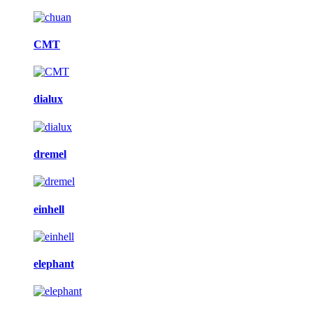
CMT
dialux
dremel
einhell
elephant