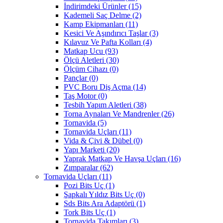
İndirimdeki Ürünler
(15)
Kademeli Saç Delme
(2)
Kamp Ekipmanları
(11)
Kesici Ve Aşındırıcı Taşlar
(3)
Kılavuz Ve Pafta Kolları
(4)
Matkap Ucu
(93)
Ölçü Aletleri
(30)
Ölçüm Cihazı
(0)
Pançlar
(0)
PVC Boru Diş Açma
(14)
Taş Motor
(0)
Tesbih Yapım Aletleri
(38)
Torna Aynaları Ve Mandrenler
(26)
Tornavida
(5)
Tornavida Uçları
(11)
Vida & Çivi & Dübel
(0)
Yapı Marketi
(20)
Yaprak Matkap Ve Havşa Uçları
(16)
Zımparalar
(62)
Tornavida Uçları
(11)
Pozi Bits Uç
(1)
Şapkalı Yıldız Bits Uç
(0)
Sds Bits Ara Adaptörü
(1)
Tork Bits Uç
(1)
Tornavida Takımları
(3)