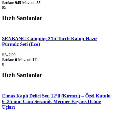
Satılan:
945
Mevcut:
55
95
Hızlı Satılanlar
SENBANG Camping 3’lü Torch Kamp Hazır
Pürmüz Seti (Eco)
₺
347,00
.
Satılan:
0
Mevcut:
111
0
Hızlı Satılanlar
Elmas Kaplı Delici Seti 12’li (Kırmızı) – Özel Kutulu
6–35 mm Cam Seramik Mermer Fayans Delme
Uçları