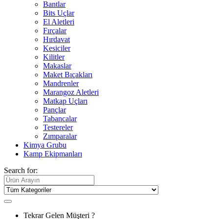
Bantlar
Bits Uçlar
El Aletleri
Fırçalar
Hırdavat
Kesiciler
Kilitler
Makaslar
Maket Bıçakları
Mandrenler
Marangoz Aletleri
Matkap Uçları
Pançlar
Tabancalar
Testereler
Zımparalar
Kimya Grubu
Kamp Ekipmanları
Search for:
Tekrar Gelen Müşteri ?