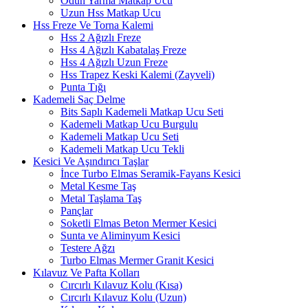
Odun Yarma Matkap Ucu
Uzun Hss Matkap Ucu
Hss Freze Ve Torna Kalemi
Hss 2 Ağızlı Freze
Hss 4 Ağızlı Kabatalaş Freze
Hss 4 Ağızlı Uzun Freze
Hss Trapez Keski Kalemi (Zayveli)
Punta Tığı
Kademeli Saç Delme
Bits Saplı Kademeli Matkap Ucu Seti
Kademeli Matkap Ucu Burgulu
Kademeli Matkap Ucu Seti
Kademeli Matkap Ucu Tekli
Kesici Ve Aşındırıcı Taşlar
İnce Turbo Elmas Seramik-Fayans Kesici
Metal Kesme Taş
Metal Taşlama Taş
Pançlar
Soketli Elmas Beton Mermer Kesici
Sunta ve Aliminyum Kesici
Testere Ağzı
Turbo Elmas Mermer Granit Kesici
Kılavuz Ve Pafta Kolları
Cırcırlı Kılavuz Kolu (Kısa)
Cırcırlı Kılavuz Kolu (Uzun)