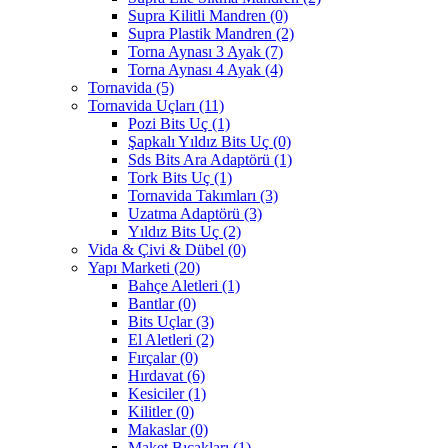
Supra Kilitli Mandren
(0)
Supra Plastik Mandren
(2)
Torna Aynası 3 Ayak
(7)
Torna Aynası 4 Ayak
(4)
Tornavida
(5)
Tornavida Uçları
(11)
Pozi Bits Uç
(1)
Şapkalı Yıldız Bits Uç
(0)
Sds Bits Ara Adaptörü
(1)
Tork Bits Uç
(1)
Tornavida Takımları
(3)
Uzatma Adaptörü
(3)
Yıldız Bits Uç
(2)
Vida & Çivi & Dübel
(0)
Yapı Marketi
(20)
Bahçe Aletleri
(1)
Bantlar
(0)
Bits Uçlar
(3)
El Aletleri
(2)
Fırçalar
(0)
Hırdavat
(6)
Kesiciler
(1)
Kilitler
(0)
Makaslar
(0)
Maket Bıçakları
(1)