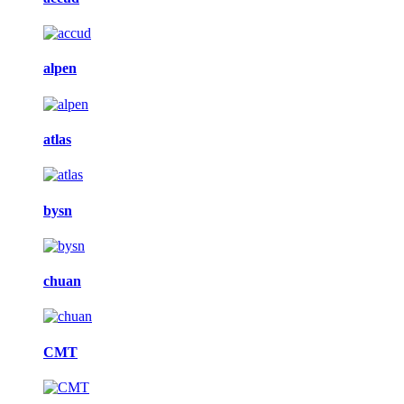
alpen
atlas
bysn
chuan
CMT