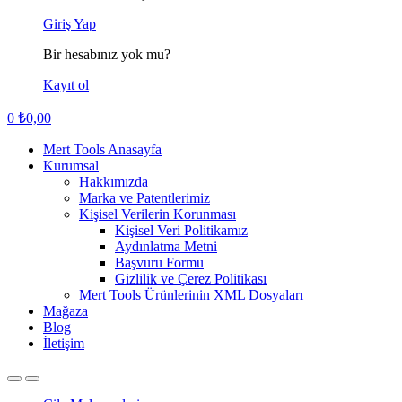
Giriş Yap
Bir hesabınız yok mu?
Kayıt ol
0
₺
0,00
Mert Tools Anasayfa
Kurumsal
Hakkımızda
Marka ve Patentlerimiz
Kişisel Verilerin Korunması
Kişisel Veri Politikamız
Aydınlatma Metni
Başvuru Formu
Gizlilik ve Çerez Politikası
Mert Tools Ürünlerinin XML Dosyaları
Mağaza
Blog
İletişim