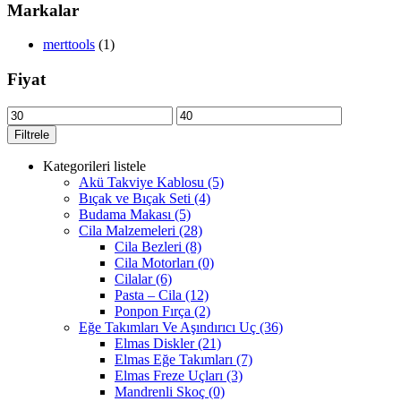
Markalar
merttools
(1)
Fiyat
Filtrele
Kategorileri listele
Akü Takviye Kablosu
(5)
Bıçak ve Bıçak Seti
(4)
Budama Makası
(5)
Cila Malzemeleri
(28)
Cila Bezleri
(8)
Cila Motorları
(0)
Cilalar
(6)
Pasta – Cila
(12)
Ponpon Fırça
(2)
Eğe Takımları Ve Aşındırıcı Uç
(36)
Elmas Diskler
(21)
Elmas Eğe Takımları
(7)
Elmas Freze Uçları
(3)
Mandrenli Skoç
(0)