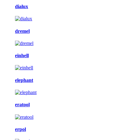
dialux
dremel
einhell
elephant
eratool
erpol