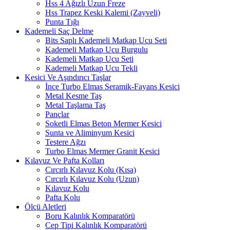
Hss 4 Ağızlı Uzun Freze
Hss Trapez Keski Kalemi (Zayveli)
Punta Tığı
Kademeli Saç Delme
Bits Saplı Kademeli Matkap Ucu Seti
Kademeli Matkap Ucu Burgulu
Kademeli Matkap Ucu Seti
Kademeli Matkap Ucu Tekli
Kesici Ve Aşındırıcı Taşlar
İnce Turbo Elmas Seramik-Fayans Kesici
Metal Kesme Taş
Metal Taşlama Taş
Pançlar
Soketli Elmas Beton Mermer Kesici
Sunta ve Aliminyum Kesici
Testere Ağzı
Turbo Elmas Mermer Granit Kesici
Kılavuz Ve Pafta Kolları
Cırcırlı Kılavuz Kolu (Kısa)
Cırcırlı Kılavuz Kolu (Uzun)
Kılavuz Kolu
Pafta Kolu
Ölçü Aletleri
Boru Kalınlık Komparatörü
Cep Tipi Kalınlık Komparatörü