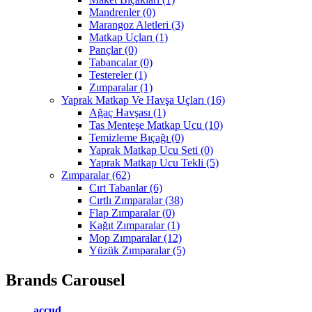
Mandrenler
(0)
Marangoz Aletleri
(3)
Matkap Uçları
(1)
Pançlar
(0)
Tabancalar
(0)
Testereler
(1)
Zımparalar
(1)
Yaprak Matkap Ve Havşa Uçları
(16)
Ağaç Havşası
(1)
Tas Menteşe Matkap Ucu
(10)
Temizleme Bıçağı
(0)
Yaprak Matkap Ucu Seti
(0)
Yaprak Matkap Ucu Tekli
(5)
Zımparalar
(62)
Cırt Tabanlar
(6)
Cırtlı Zımparalar
(38)
Flap Zımparalar
(0)
Kağıt Zımparalar
(1)
Mop Zımparalar
(12)
Yüzük Zımparalar
(5)
Brands Carousel
accud