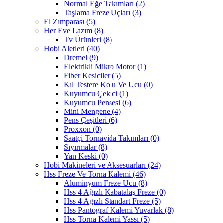
Normal Eğe Takımları
(2)
Taşlama Freze Uçları
(3)
El Zımparası
(5)
Her Eve Lazım
(8)
Tv Ürünleri
(8)
Hobi Aletleri
(40)
Dremel
(9)
Elektrikli Mikro Motor
(1)
Fiber Kesiciler
(5)
Kıl Testere Kolu Ve Ucu
(0)
Kuyumcu Çekici
(1)
Kuyumcu Pensesi
(6)
Mini Mengene
(4)
Pens Çeşitleri
(6)
Proxxon
(0)
Saatçi Tornavida Takımları
(0)
Sıyırmalar
(8)
Yan Keski
(0)
Hobi Makineleri ve Aksesuarları
(24)
Hss Freze Ve Torna Kalemi
(46)
Aluminyum Freze Ucu
(8)
Hss 4 Ağızlı Kabatalaş Freze
(0)
Hss 4 Agızlı Standart Freze
(5)
Hss Pantograf Kalemi Yuvarlak
(8)
Hss Torna Kalemi Yassı
(5)