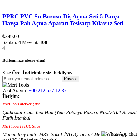
PPRC PVC Su Borusu Diş Açma Seti 5 Parça –
Havşa Pah Açma Aparatı Tesisatçı Kılavuz Seti
₺
349,00
.
Satılan:
4
Mevcut:
108
4
Bültenimize abone olun!
Size Özel
İndirimler sizi bekliyor.
Kaydol
7/24 Arayın!
+90 212 527 12 87
İletişim:
Mert Tools Merkez Şube
Çadırcılar Cad. Yeni Han (Yeni Polonya Pazarı) No:27/104 Beyazıt
Fatih İstanbul
Mert Tools İSTOÇ Şube
Mahmutbey mah. 2435. Sokak İSTOÇ Ticaret Merkezi 16.ada