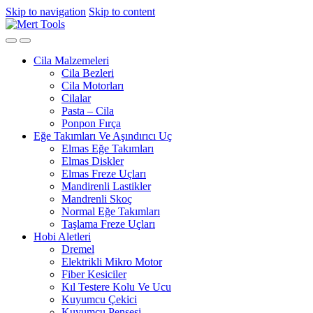
Skip to navigation
Skip to content
Cila Malzemeleri
Cila Bezleri
Cila Motorları
Cilalar
Pasta – Cila
Ponpon Fırça
Eğe Takımları Ve Aşındırıcı Uç
Elmas Eğe Takımları
Elmas Diskler
Elmas Freze Uçları
Mandirenli Lastikler
Mandrenli Skoç
Normal Eğe Takımları
Taşlama Freze Uçları
Hobi Aletleri
Dremel
Elektrikli Mikro Motor
Fiber Kesiciler
Kıl Testere Kolu Ve Ucu
Kuyumcu Çekici
Kuyumcu Pensesi