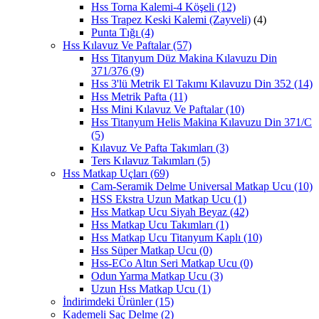
Hss Torna Kalemi-4 Köşeli
(12)
Hss Trapez Keski Kalemi (Zayveli)
(4)
Punta Tığı
(4)
Hss Kılavuz Ve Paftalar
(57)
Hss Titanyum Düz Makina Kılavuzu Din
371/376
(9)
Hss 3'lü Metrik El Takımı Kılavuzu Din 352
(14)
Hss Metrik Pafta
(11)
Hss Mini Kılavuz Ve Paftalar
(10)
Hss Titanyum Helis Makina Kılavuzu Din 371/C
(5)
Kılavuz Ve Pafta Takımları
(3)
Ters Kılavuz Takımları
(5)
Hss Matkap Uçları
(69)
Cam-Seramik Delme Universal Matkap Ucu
(10)
HSS Ekstra Uzun Matkap Ucu
(1)
Hss Matkap Ucu Siyah Beyaz
(42)
Hss Matkap Ucu Takımları
(1)
Hss Matkap Ucu Titanyum Kaplı
(10)
Hss Süper Matkap Ucu
(0)
Hss-ECo Altın Seri Matkap Ucu
(0)
Odun Yarma Matkap Ucu
(3)
Uzun Hss Matkap Ucu
(1)
İndirimdeki Ürünler
(15)
Kademeli Saç Delme
(2)