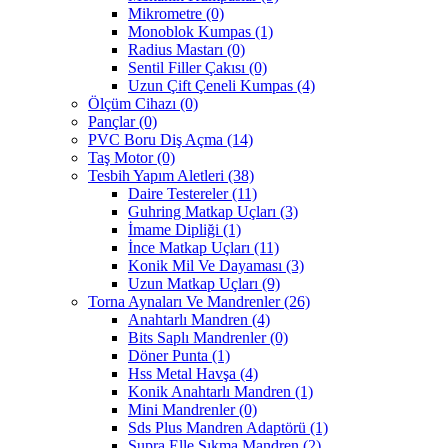
Mikrometre
(0)
Monoblok Kumpas
(1)
Radius Mastarı
(0)
Sentil Filler Çakısı
(0)
Uzun Çift Çeneli Kumpas
(4)
Ölçüm Cihazı
(0)
Pançlar
(0)
PVC Boru Diş Açma
(14)
Taş Motor
(0)
Tesbih Yapım Aletleri
(38)
Daire Testereler
(11)
Guhring Matkap Uçları
(3)
İmame Dipliği
(1)
İnce Matkap Uçları
(11)
Konik Mil Ve Dayaması
(3)
Uzun Matkap Uçları
(9)
Torna Aynaları Ve Mandrenler
(26)
Anahtarlı Mandren
(4)
Bits Saplı Mandrenler
(0)
Döner Punta
(1)
Hss Metal Havşa
(4)
Konik Anahtarlı Mandren
(1)
Mini Mandrenler
(0)
Sds Plus Mandren Adaptörü
(1)
Supra Elle Sıkma Mandren
(2)