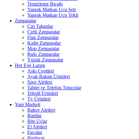
Temizleme Bıçağı
Yaprak Matkap Ucu Seti
Yaprak Matkap Ucu Tekli
Zımparalar
Cırt Tabanlar
Cırtlı Zımparalar
Flap Zımparalar
Kağıt Zımparalar
Mop Zımparalar
Rulo Zımparalar
Yüzük Zımparalar
Her Eve Lazım
Askı Çeşitleri
Ayak Bakım Ürünleri
Spor Aletleri
Tablet ve Telefon Tutucular
Tekstil Ürünleri
Tv Ürünleri
Yapı Marketi
Bahçe Aletleri
Bantlar
Bits Uçlar
El Aletleri
Fırçalar
Hırdavat