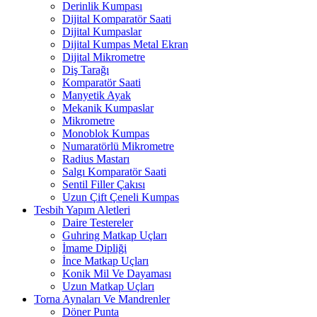
Derinlik Kumpası
Dijital Komparatör Saati
Dijital Kumpaslar
Dijital Kumpas Metal Ekran
Dijital Mikrometre
Diş Tarağı
Komparatör Saati
Manyetik Ayak
Mekanik Kumpaslar
Mikrometre
Monoblok Kumpas
Numaratörlü Mikrometre
Radius Mastarı
Salgı Komparatör Saati
Sentil Filler Çakısı
Uzun Çift Çeneli Kumpas
Tesbih Yapım Aletleri
Daire Testereler
Guhring Matkap Uçları
İmame Dipliği
İnce Matkap Uçları
Konik Mil Ve Dayaması
Uzun Matkap Uçları
Torna Aynaları Ve Mandrenler
Döner Punta