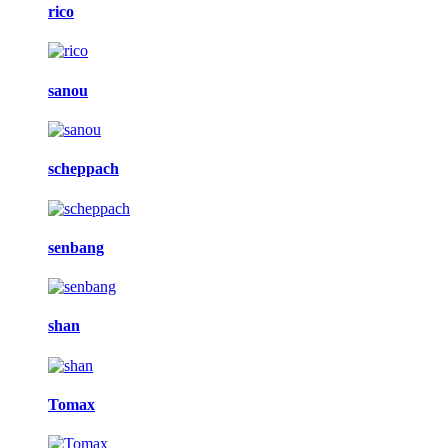
rico
sanou
scheppach
senbang
shan
Tomax