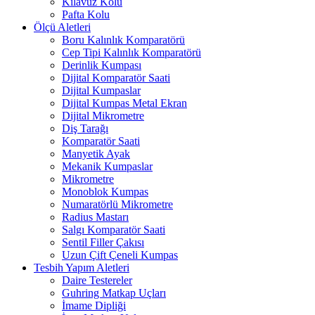
Kılavuz Kolu
Pafta Kolu
Ölçü Aletleri
Boru Kalınlık Komparatörü
Cep Tipi Kalınlık Komparatörü
Derinlik Kumpası
Dijital Komparatör Saati
Dijital Kumpaslar
Dijital Kumpas Metal Ekran
Dijital Mikrometre
Diş Tarağı
Komparatör Saati
Manyetik Ayak
Mekanik Kumpaslar
Mikrometre
Monoblok Kumpas
Numaratörlü Mikrometre
Radius Mastarı
Salgı Komparatör Saati
Sentil Filler Çakısı
Uzun Çift Çeneli Kumpas
Tesbih Yapım Aletleri
Daire Testereler
Guhring Matkap Uçları
İmame Dipliği