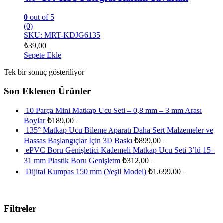
0
out of 5
(0)
SKU: MRT-KDJG6135
₺
39,00
.
Sepete Ekle
Tek bir sonuç gösteriliyor
Son Eklenen Ürünler
10 Parça Mini Matkap Ucu Seti – 0,8 mm – 3 mm Arası
Boylar
₺
189,00
.
135° Matkap Ucu Bileme Aparatı Daha Sert Malzemeler ve
Hassas Başlangıçlar İçin 3D Baskı
₺
899,00
.
ePVC Boru Genişletici Kademeli Matkap Ucu Seti 3’lü 15–
31 mm Plastik Boru Genişletm
₺
312,00
.
Dijital Kumpas 150 mm (Yeşil Model)
₺
1.699,00
.
Filtreler