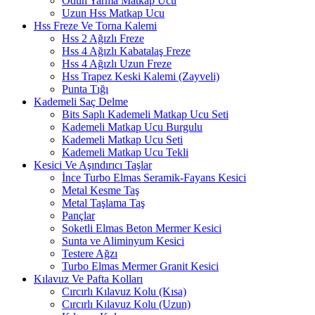
Odun Yarma Matkap Ucu
Uzun Hss Matkap Ucu
Hss Freze Ve Torna Kalemi
Hss 2 Ağızlı Freze
Hss 4 Ağızlı Kabatalaş Freze
Hss 4 Ağızlı Uzun Freze
Hss Trapez Keski Kalemi (Zayveli)
Punta Tığı
Kademeli Saç Delme
Bits Saplı Kademeli Matkap Ucu Seti
Kademeli Matkap Ucu Burgulu
Kademeli Matkap Ucu Seti
Kademeli Matkap Ucu Tekli
Kesici Ve Aşındırıcı Taşlar
İnce Turbo Elmas Seramik-Fayans Kesici
Metal Kesme Taş
Metal Taşlama Taş
Pançlar
Soketli Elmas Beton Mermer Kesici
Sunta ve Aliminyum Kesici
Testere Ağzı
Turbo Elmas Mermer Granit Kesici
Kılavuz Ve Pafta Kolları
Cırcırlı Kılavuz Kolu (Kısa)
Cırcırlı Kılavuz Kolu (Uzun)