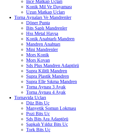
İnce Matkap Uçları
Konik Mil Ve Dayaması
Uzun Matkap Uçları
Torna Aynaları Ve Mandrenler
Döner Punta
Bits Saplı Mandrenler
Hss Metal Havşa
Konik Anahtarlı Mandren
Mandren Anahtarı
Mini Mandrenler
Mors Konik
Mors Kovan
Sds Plus Mandren Adaptörü
Supra Kilitli Mandren
Supra Plastik Mandren
Supra Elle Sıkma Mandren
Torna Aynası 3 Ayak
Torna Aynası 4 Ayak
Tornavida Uçları
Düz Bits Uç
Manyetik Somun Lokması
Pozi Bits Uç
Sds Bits Ara Adaptörü
Şapkalı Yıldız Bits Uç
Tork Bits Uç