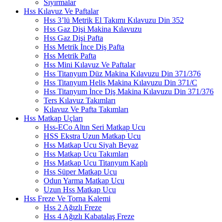
Sıyırmalar
Hss Kılavuz Ve Paftalar
Hss 3’lü Metrik El Takımı Kılavuzu Din 352
Hss Gaz Dişi Makina Kılavuzu
Hss Gaz Dişi Pafta
Hss Metrik İnce Diş Pafta
Hss Metrik Pafta
Hss Mini Kılavuz Ve Paftalar
Hss Titanyum Düz Makina Kılavuzu Din 371/376
Hss Titanyum Helis Makina Kılavuzu Din 371/C
Hss Titanyum İnce Diş Makina Kılavuzu Din 371/376
Ters Kılavuz Takımları
Kılavuz Ve Pafta Takımları
Hss Matkap Uçları
Hss-ECo Altın Seri Matkap Ucu
HSS Ekstra Uzun Matkap Ucu
Hss Matkap Ucu Siyah Beyaz
Hss Matkap Ucu Takımları
Hss Matkap Ucu Titanyum Kaplı
Hss Süper Matkap Ucu
Odun Yarma Matkap Ucu
Uzun Hss Matkap Ucu
Hss Freze Ve Torna Kalemi
Hss 2 Ağızlı Freze
Hss 4 Ağızlı Kabatalaş Freze