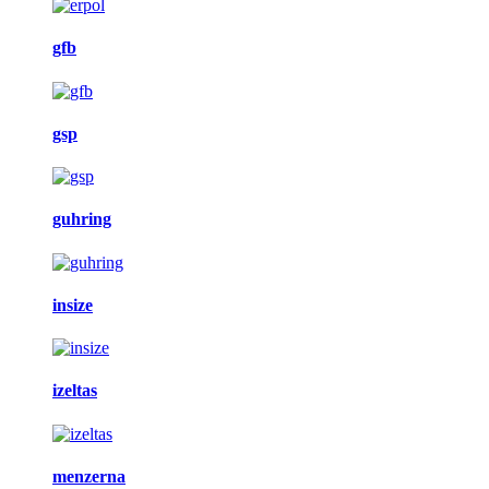
gfb
gsp
guhring
insize
izeltas
menzerna