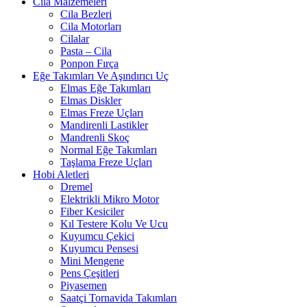
Cila Malzemeleri
Cila Bezleri
Cila Motorları
Cilalar
Pasta – Cila
Ponpon Fırça
Eğe Takımları Ve Aşındırıcı Uç
Elmas Eğe Takımları
Elmas Diskler
Elmas Freze Uçları
Mandirenli Lastikler
Mandrenli Skoç
Normal Eğe Takımları
Taşlama Freze Uçları
Hobi Aletleri
Dremel
Elektrikli Mikro Motor
Fiber Kesiciler
Kıl Testere Kolu Ve Ucu
Kuyumcu Çekici
Kuyumcu Pensesi
Mini Mengene
Pens Çeşitleri
Piyasemen
Saatçi Tornavida Takımları