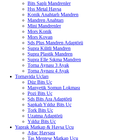
Bits Saplı Mandrenler
Hss Metal Havşa
Konik Anahtarlı Mandren
Mandren Anahtarı
Mini Mandrenler
Mors Konik
Mors Kovan
Sds Plus Mandren Adaptörü
Supra Kilitli Mandren
Supra Plastik Mandren
Supra Elle Sıkma Mandren
Torna Aynası 3 Ayak
Torna Aynası 4 Ayak
Tornavida Uçları
Düz Bits Uç
Manyetik Somun Lokması
Pozi Bits Uç
Sds Bits Ara Adaptörü
Şapkalı Yıldız Bits Uç
Tork Bits Uç
Uzatma Adaptörü
Yıldız Bits Uç
Yaprak Matkap & Havşa Ucu
Ağaç Havşası
Tas Menteşe Matkap Ucu