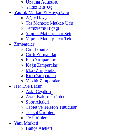
Uzatma Adaptörü
Yıldız Bits Uç
Yaprak Matkap & Havşa Ucu
Ağaç Havşası
Tas Menteşe Matkap Ucu
Temizleme Bıçağı
Yaprak Matkap Ucu Seti
Yaprak Matkap Ucu Tekli
Zımparalar
Cırt Tabanlar
Cırtlı Zımparalar
Flap Zımparalar
Kağıt Zımparalar
Mop Zımparalar
Rulo Zımparalar
Yüzük Zımparalar
Her Eve Lazım
Askı Çeşitleri
Ayak Bakım Ürünleri
Spor Aletleri
Tablet ve Telefon Tutucular
Tekstil Ürünleri
Tv Ürünleri
Yapı Marketi
Bahçe Aletleri