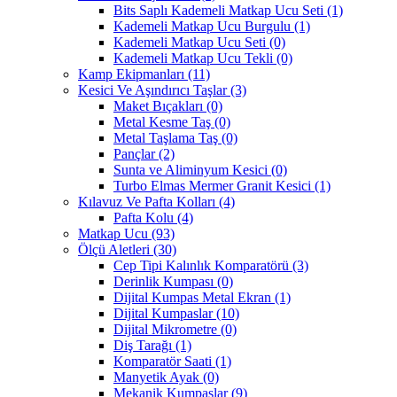
Bits Saplı Kademeli Matkap Ucu Seti
(1)
Kademeli Matkap Ucu Burgulu
(1)
Kademeli Matkap Ucu Seti
(0)
Kademeli Matkap Ucu Tekli
(0)
Kamp Ekipmanları
(11)
Kesici Ve Aşındırıcı Taşlar
(3)
Maket Bıçakları
(0)
Metal Kesme Taş
(0)
Metal Taşlama Taş
(0)
Pançlar
(2)
Sunta ve Aliminyum Kesici
(0)
Turbo Elmas Mermer Granit Kesici
(1)
Kılavuz Ve Pafta Kolları
(4)
Pafta Kolu
(4)
Matkap Ucu
(93)
Ölçü Aletleri
(30)
Cep Tipi Kalınlık Komparatörü
(3)
Derinlik Kumpası
(0)
Dijital Kumpas Metal Ekran
(1)
Dijital Kumpaslar
(10)
Dijital Mikrometre
(0)
Diş Tarağı
(1)
Komparatör Saati
(1)
Manyetik Ayak
(0)
Mekanik Kumpaslar
(9)