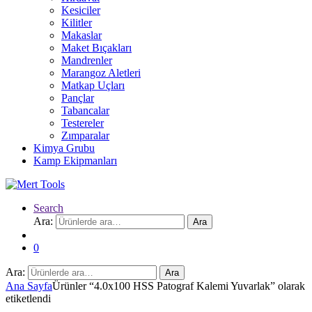
Kesiciler
Kilitler
Makaslar
Maket Bıçakları
Mandrenler
Marangoz Aletleri
Matkap Uçları
Pançlar
Tabancalar
Testereler
Zımparalar
Kimya Grubu
Kamp Ekipmanları
Search
Ara:
Ara
0
Ara:
Ara
Ana Sayfa
Ürünler “4.0x100 HSS Patograf Kalemi Yuvarlak” olarak
etiketlendi