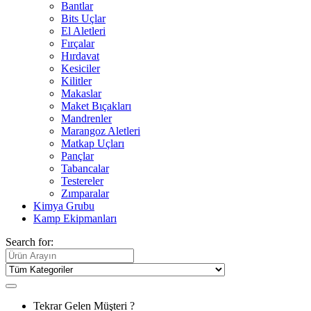
Bantlar
Bits Uçlar
El Aletleri
Fırçalar
Hırdavat
Kesiciler
Kilitler
Makaslar
Maket Bıçakları
Mandrenler
Marangoz Aletleri
Matkap Uçları
Pançlar
Tabancalar
Testereler
Zımparalar
Kimya Grubu
Kamp Ekipmanları
Search for:
Tekrar Gelen Müşteri ?