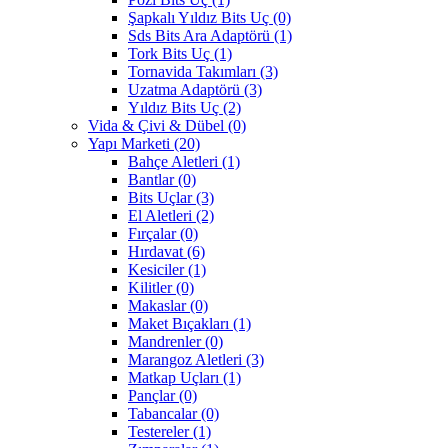
Şapkalı Yıldız Bits Uç
(0)
Sds Bits Ara Adaptörü
(1)
Tork Bits Uç
(1)
Tornavida Takımları
(3)
Uzatma Adaptörü
(3)
Yıldız Bits Uç
(2)
Vida & Çivi & Dübel
(0)
Yapı Marketi
(20)
Bahçe Aletleri
(1)
Bantlar
(0)
Bits Uçlar
(3)
El Aletleri
(2)
Fırçalar
(0)
Hırdavat
(6)
Kesiciler
(1)
Kilitler
(0)
Makaslar
(0)
Maket Bıçakları
(1)
Mandrenler
(0)
Marangoz Aletleri
(3)
Matkap Uçları
(1)
Pançlar
(0)
Tabancalar
(0)
Testereler
(1)