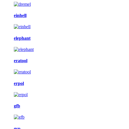
einhell
elephant
eratool
erpol
gfb
gsp