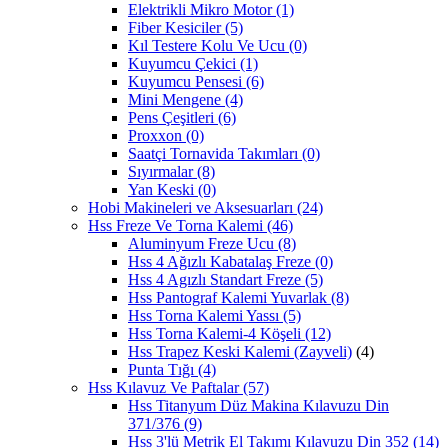
Elektrikli Mikro Motor
(1)
Fiber Kesiciler
(5)
Kıl Testere Kolu Ve Ucu
(0)
Kuyumcu Çekici
(1)
Kuyumcu Pensesi
(6)
Mini Mengene
(4)
Pens Çeşitleri
(6)
Proxxon
(0)
Saatçi Tornavida Takımları
(0)
Sıyırmalar
(8)
Yan Keski
(0)
Hobi Makineleri ve Aksesuarları
(24)
Hss Freze Ve Torna Kalemi
(46)
Aluminyum Freze Ucu
(8)
Hss 4 Ağızlı Kabatalaş Freze
(0)
Hss 4 Agızlı Standart Freze
(5)
Hss Pantograf Kalemi Yuvarlak
(8)
Hss Torna Kalemi Yassı
(5)
Hss Torna Kalemi-4 Köşeli
(12)
Hss Trapez Keski Kalemi (Zayveli)
(4)
Punta Tığı
(4)
Hss Kılavuz Ve Paftalar
(57)
Hss Titanyum Düz Makina Kılavuzu Din
371/376
(9)
Hss 3'lü Metrik El Takımı Kılavuzu Din 352
(14)