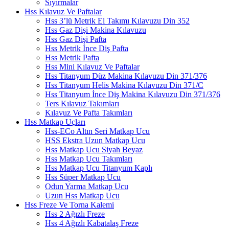
Sıyırmalar
Hss Kılavuz Ve Paftalar
Hss 3’lü Metrik El Takımı Kılavuzu Din 352
Hss Gaz Dişi Makina Kılavuzu
Hss Gaz Dişi Pafta
Hss Metrik İnce Diş Pafta
Hss Metrik Pafta
Hss Mini Kılavuz Ve Paftalar
Hss Titanyum Düz Makina Kılavuzu Din 371/376
Hss Titanyum Helis Makina Kılavuzu Din 371/C
Hss Titanyum İnce Diş Makina Kılavuzu Din 371/376
Ters Kılavuz Takımları
Kılavuz Ve Pafta Takımları
Hss Matkap Uçları
Hss-ECo Altın Seri Matkap Ucu
HSS Ekstra Uzun Matkap Ucu
Hss Matkap Ucu Siyah Beyaz
Hss Matkap Ucu Takımları
Hss Matkap Ucu Titanyum Kaplı
Hss Süper Matkap Ucu
Odun Yarma Matkap Ucu
Uzun Hss Matkap Ucu
Hss Freze Ve Torna Kalemi
Hss 2 Ağızlı Freze
Hss 4 Ağızlı Kabatalaş Freze