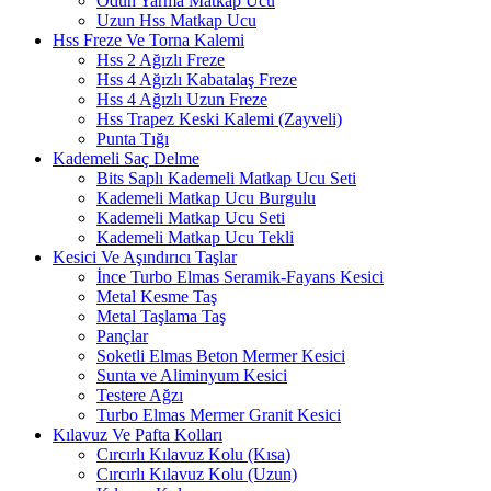
Odun Yarma Matkap Ucu
Uzun Hss Matkap Ucu
Hss Freze Ve Torna Kalemi
Hss 2 Ağızlı Freze
Hss 4 Ağızlı Kabatalaş Freze
Hss 4 Ağızlı Uzun Freze
Hss Trapez Keski Kalemi (Zayveli)
Punta Tığı
Kademeli Saç Delme
Bits Saplı Kademeli Matkap Ucu Seti
Kademeli Matkap Ucu Burgulu
Kademeli Matkap Ucu Seti
Kademeli Matkap Ucu Tekli
Kesici Ve Aşındırıcı Taşlar
İnce Turbo Elmas Seramik-Fayans Kesici
Metal Kesme Taş
Metal Taşlama Taş
Pançlar
Soketli Elmas Beton Mermer Kesici
Sunta ve Aliminyum Kesici
Testere Ağzı
Turbo Elmas Mermer Granit Kesici
Kılavuz Ve Pafta Kolları
Cırcırlı Kılavuz Kolu (Kısa)
Cırcırlı Kılavuz Kolu (Uzun)