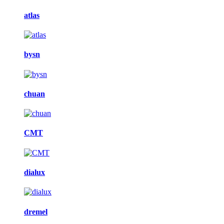
atlas
bysn
chuan
CMT
dialux
dremel