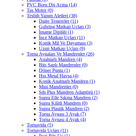
PVC Boru Diş Açma
(14)
Taş Motor
(0)
Tesbih Yapım Aletleri
(38)
Daire Testereler
(11)
Guhring Matkap Uçları
(3)
İmame Dipliği
(1)
İnce Matkap Uçları
(11)
Konik Mil Ve Dayaması
(3)
Uzun Matkap Uçları
(9)
Torna Aynaları Ve Mandrenler
(26)
Anahtarlı Mandren
(4)
Bits Saplı Mandrenler
(0)
Döner Punta
(1)
Hss Metal Havşa
(4)
Konik Anahtarlı Mandren
(1)
Mini Mandrenler
(0)
Sds Plus Mandren Adaptörü
(1)
Supra Elle Sıkma Mandren
(2)
Supra Kilitli Mandren
(0)
Supra Plastik Mandren
(2)
Torna Aynası 3 Ayak
(7)
Torna Aynası 4 Ayak
(4)
Tornavida
(5)
Tornavida Uçları
(11)
Pozi Bits Uç
(1)