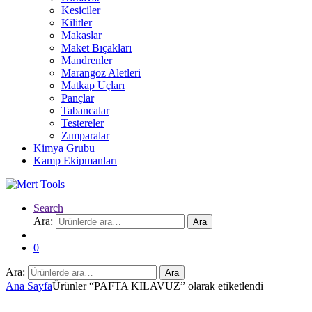
Kesiciler
Kilitler
Makaslar
Maket Bıçakları
Mandrenler
Marangoz Aletleri
Matkap Uçları
Pançlar
Tabancalar
Testereler
Zımparalar
Kimya Grubu
Kamp Ekipmanları
Search
Ara:
Ara
0
Ara:
Ara
Ana Sayfa
Ürünler “PAFTA KILAVUZ” olarak etiketlendi