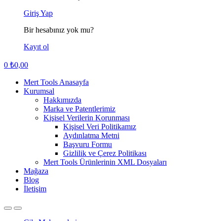
Giriş Yap
Bir hesabınız yok mu?
Kayıt ol
0
₺
0,00
Mert Tools Anasayfa
Kurumsal
Hakkımızda
Marka ve Patentlerimiz
Kişisel Verilerin Korunması
Kişisel Veri Politikamız
Aydınlatma Metni
Başvuru Formu
Gizlilik ve Çerez Politikası
Mert Tools Ürünlerinin XML Dosyaları
Mağaza
Blog
İletişim