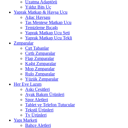
Uzatma Adaptörü
Yıldız Bits Uç
Yaprak Matkap & Havşa Ucu
Ağaç Havşası
Tas Menteşe Matkap Ucu
Temizleme Bıçağı
Yaprak Matkap Ucu Seti
Yaprak Matkap Ucu Tekli
Zımparalar
Cırt Tabanlar
Cırtlı Zımparalar
Flap Zımparalar
Kağıt Zımparalar
Mop Zımparalar
Rulo Zımparalar
Yüzük Zımparalar
Her Eve Lazım
Askı Çeşitleri
Ayak Bakım Ürünleri
Spor Aletleri
Tablet ve Telefon Tutucular
Tekstil Ürünleri
Tv Ürünleri
Yapı Marketi
Bahçe Aletleri