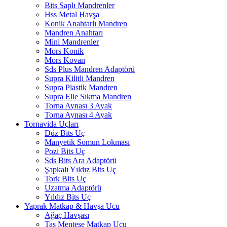
Bits Saplı Mandrenler
Hss Metal Havşa
Konik Anahtarlı Mandren
Mandren Anahtarı
Mini Mandrenler
Mors Konik
Mors Kovan
Sds Plus Mandren Adaptörü
Supra Kilitli Mandren
Supra Plastik Mandren
Supra Elle Sıkma Mandren
Torna Aynası 3 Ayak
Torna Aynası 4 Ayak
Tornavida Uçları
Düz Bits Uç
Manyetik Somun Lokması
Pozi Bits Uç
Sds Bits Ara Adaptörü
Şapkalı Yıldız Bits Uç
Tork Bits Uç
Uzatma Adaptörü
Yıldız Bits Uç
Yaprak Matkap & Havşa Ucu
Ağaç Havşası
Tas Menteşe Matkap Ucu