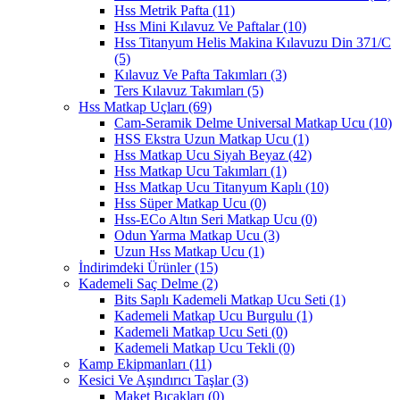
Hss Metrik Pafta
(11)
Hss Mini Kılavuz Ve Paftalar
(10)
Hss Titanyum Helis Makina Kılavuzu Din 371/C
(5)
Kılavuz Ve Pafta Takımları
(3)
Ters Kılavuz Takımları
(5)
Hss Matkap Uçları
(69)
Cam-Seramik Delme Universal Matkap Ucu
(10)
HSS Ekstra Uzun Matkap Ucu
(1)
Hss Matkap Ucu Siyah Beyaz
(42)
Hss Matkap Ucu Takımları
(1)
Hss Matkap Ucu Titanyum Kaplı
(10)
Hss Süper Matkap Ucu
(0)
Hss-ECo Altın Seri Matkap Ucu
(0)
Odun Yarma Matkap Ucu
(3)
Uzun Hss Matkap Ucu
(1)
İndirimdeki Ürünler
(15)
Kademeli Saç Delme
(2)
Bits Saplı Kademeli Matkap Ucu Seti
(1)
Kademeli Matkap Ucu Burgulu
(1)
Kademeli Matkap Ucu Seti
(0)
Kademeli Matkap Ucu Tekli
(0)
Kamp Ekipmanları
(11)
Kesici Ve Aşındırıcı Taşlar
(3)
Maket Bıçakları
(0)