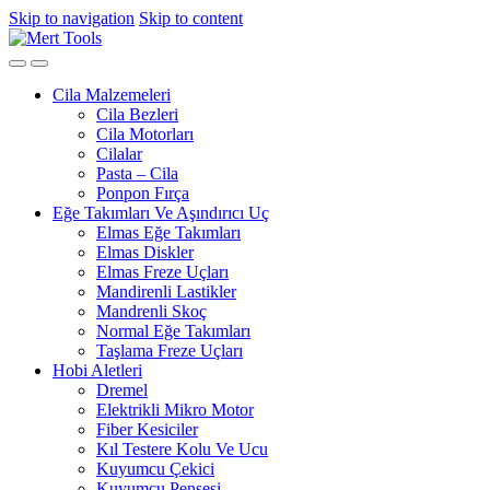
Skip to navigation
Skip to content
Cila Malzemeleri
Cila Bezleri
Cila Motorları
Cilalar
Pasta – Cila
Ponpon Fırça
Eğe Takımları Ve Aşındırıcı Uç
Elmas Eğe Takımları
Elmas Diskler
Elmas Freze Uçları
Mandirenli Lastikler
Mandrenli Skoç
Normal Eğe Takımları
Taşlama Freze Uçları
Hobi Aletleri
Dremel
Elektrikli Mikro Motor
Fiber Kesiciler
Kıl Testere Kolu Ve Ucu
Kuyumcu Çekici
Kuyumcu Pensesi