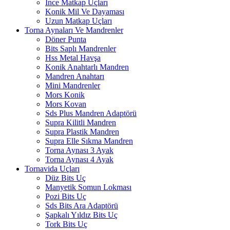
İnce Matkap Uçları
Konik Mil Ve Dayaması
Uzun Matkap Uçları
Torna Aynaları Ve Mandrenler
Döner Punta
Bits Saplı Mandrenler
Hss Metal Havşa
Konik Anahtarlı Mandren
Mandren Anahtarı
Mini Mandrenler
Mors Konik
Mors Kovan
Sds Plus Mandren Adaptörü
Supra Kilitli Mandren
Supra Plastik Mandren
Supra Elle Sıkma Mandren
Torna Aynası 3 Ayak
Torna Aynası 4 Ayak
Tornavida Uçları
Düz Bits Uç
Manyetik Somun Lokması
Pozi Bits Uç
Sds Bits Ara Adaptörü
Şapkalı Yıldız Bits Uç
Tork Bits Uç