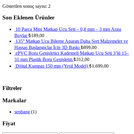
Gösterilen sonuç sayısı: 2
Son Eklenen Ürünler
10 Parça Mini Matkap Ucu Seti – 0,8 mm – 3 mm Arası
Boylar
₺
189,00
.
135° Matkap Ucu Bileme Aparatı Daha Sert Malzemeler ve
Hassas Başlangıçlar İçin 3D Baskı
₺
899,00
.
ePVC Boru Genişletici Kademeli Matkap Ucu Seti 3’lü 15–
31 mm Plastik Boru Genişletm
₺
312,00
.
Dijital Kumpas 150 mm (Yeşil Model)
₺
1.699,00
.
Filtreler
Markalar
senbang
(1)
Fiyat