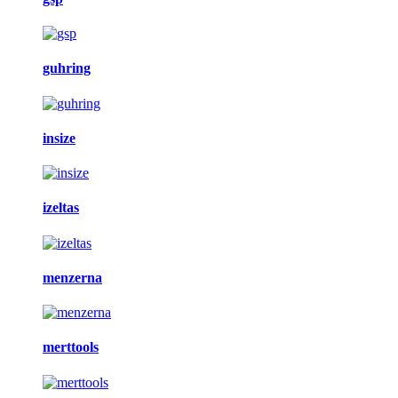
guhring
insize
izeltas
menzerna
merttools