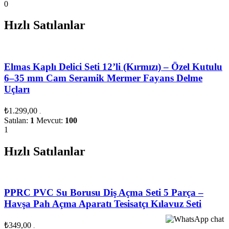
0
Hızlı Satılanlar
Elmas Kaplı Delici Seti 12’li (Kırmızı) – Özel Kutulu
6–35 mm Cam Seramik Mermer Fayans Delme
Uçları
₺
1.299,00
.
Satılan:
1
Mevcut:
100
1
Hızlı Satılanlar
PPRC PVC Su Borusu Diş Açma Seti 5 Parça –
Havşa Pah Açma Aparatı Tesisatçı Kılavuz Seti
₺
349,00
.