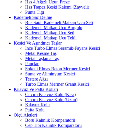
Hss 4 Ağızlı Uzun Freze
Hss Trapez Keski Kalemi (Zayveli)
Punta Tığı
Kademeli Saç Delme
Bits Saplı Kademeli Matkap Ucu Seti
Kademeli Matkap Ucu Burgulu
Kademeli Matkap Ucu Seti
Kademeli Matkap Ucu Tekli
Kesici Ve Aşındırıcı Taşlar
İnce Turbo Elmas Seramik-Fayans Kesici
Metal Kesme Taş
Metal Taşlama Taş
Pançlar
Soketli Elmas Beton Mermer Kesici
Sunta ve Aliminyum Kesici
Testere Ağzı
Turbo Elmas Mermer Granit Kesici
Kılavuz Ve Pafta Kolları
Cırcırlı Kılavuz Kolu (Kısa)
Cırcırlı Kılavuz Kolu (Uzun)
Kılavuz Kolu
Pafta Kolu
Ölçü Aletleri
Boru Kalınlık Komparatörü
Cep Tipi Kalınlık Komparatörü