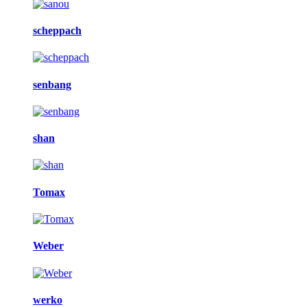
scheppach
senbang
shan
Tomax
Weber
werko