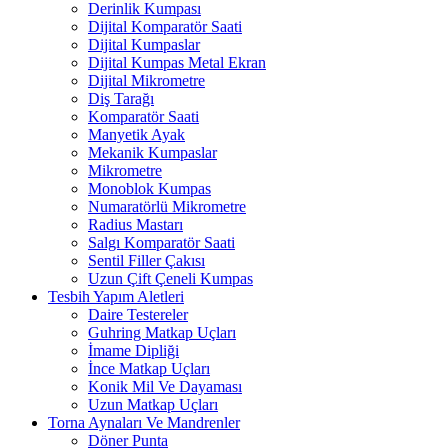
Derinlik Kumpası
Dijital Komparatör Saati
Dijital Kumpaslar
Dijital Kumpas Metal Ekran
Dijital Mikrometre
Diş Tarağı
Komparatör Saati
Manyetik Ayak
Mekanik Kumpaslar
Mikrometre
Monoblok Kumpas
Numaratörlü Mikrometre
Radius Mastarı
Salgı Komparatör Saati
Sentil Filler Çakısı
Uzun Çift Çeneli Kumpas
Tesbih Yapım Aletleri
Daire Testereler
Guhring Matkap Uçları
İmame Dipliği
İnce Matkap Uçları
Konik Mil Ve Dayaması
Uzun Matkap Uçları
Torna Aynaları Ve Mandrenler
Döner Punta