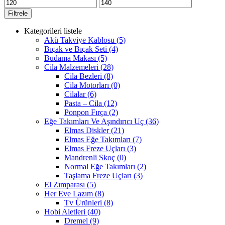
Filtrele
Kategorileri listele
Akü Takviye Kablosu
(5)
Bıçak ve Bıçak Seti
(4)
Budama Makası
(5)
Cila Malzemeleri
(28)
Cila Bezleri
(8)
Cila Motorları
(0)
Cilalar
(6)
Pasta – Cila
(12)
Ponpon Fırça
(2)
Eğe Takımları Ve Aşındırıcı Uç
(36)
Elmas Diskler
(21)
Elmas Eğe Takımları
(7)
Elmas Freze Uçları
(3)
Mandrenli Skoç
(0)
Normal Eğe Takımları
(2)
Taşlama Freze Uçları
(3)
El Zımparası
(5)
Her Eve Lazım
(8)
Tv Ürünleri
(8)
Hobi Aletleri
(40)
Dremel
(9)