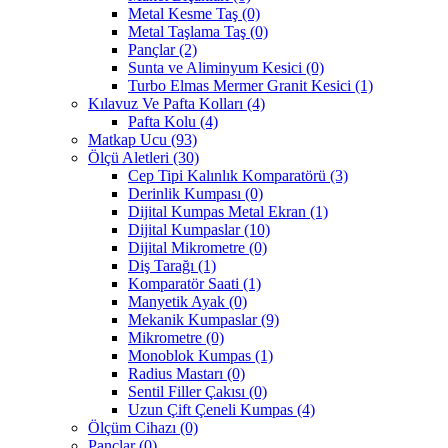
Metal Kesme Taş
(0)
Metal Taşlama Taş
(0)
Pançlar
(2)
Sunta ve Aliminyum Kesici
(0)
Turbo Elmas Mermer Granit Kesici
(1)
Kılavuz Ve Pafta Kolları
(4)
Pafta Kolu
(4)
Matkap Ucu
(93)
Ölçü Aletleri
(30)
Cep Tipi Kalınlık Komparatörü
(3)
Derinlik Kumpası
(0)
Dijital Kumpas Metal Ekran
(1)
Dijital Kumpaslar
(10)
Dijital Mikrometre
(0)
Diş Tarağı
(1)
Komparatör Saati
(1)
Manyetik Ayak
(0)
Mekanik Kumpaslar
(9)
Mikrometre
(0)
Monoblok Kumpas
(1)
Radius Mastarı
(0)
Sentil Filler Çakısı
(0)
Uzun Çift Çeneli Kumpas
(4)
Ölçüm Cihazı
(0)
Pançlar
(0)