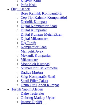
Kılavuz Kolu
Pafta Kolu
Ölçü Aletleri
Boru Kalınlık Komparatörü
Cep Tipi Kalınlık Komparatörü
Derinlik Kumpası
Dijital Komparatör Saati
Dijital Kumpaslar
Dijital Kumpas Metal Ekran
Dijital Mikrometre
Diş Tarağı
Komparatör Saati
Manyetik Ayak
Mekanik Kumpaslar
Mikrometre
Monoblok Kumpas
Numaratörlü Mikrometre
Radius Mastarı
Salgı Komparatör Saati
Sentil Filler Çakısı
Uzun Çift Çeneli Kumpas
Tesbih Yapım Aletleri
Daire Testereler
Guhring Matkap Uçları
İmame Dipliği