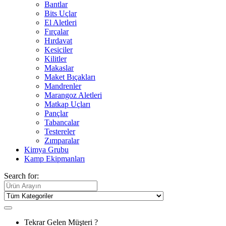
Bantlar
Bits Uçlar
El Aletleri
Fırçalar
Hırdavat
Kesiciler
Kilitler
Makaslar
Maket Bıçakları
Mandrenler
Marangoz Aletleri
Matkap Uçları
Pançlar
Tabancalar
Testereler
Zımparalar
Kimya Grubu
Kamp Ekipmanları
Search for:
Tekrar Gelen Müşteri ?