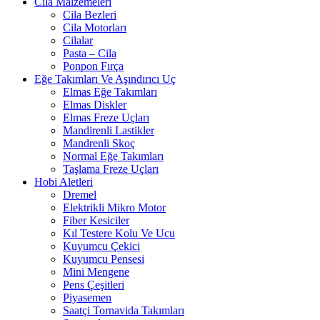
Cila Malzemeleri
Cila Bezleri
Cila Motorları
Cilalar
Pasta – Cila
Ponpon Fırça
Eğe Takımları Ve Aşındırıcı Uç
Elmas Eğe Takımları
Elmas Diskler
Elmas Freze Uçları
Mandirenli Lastikler
Mandrenli Skoç
Normal Eğe Takımları
Taşlama Freze Uçları
Hobi Aletleri
Dremel
Elektrikli Mikro Motor
Fiber Kesiciler
Kıl Testere Kolu Ve Ucu
Kuyumcu Çekici
Kuyumcu Pensesi
Mini Mengene
Pens Çeşitleri
Piyasemen
Saatçi Tornavida Takımları