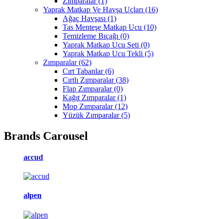
Zımparalar
(1)
Yaprak Matkap Ve Havşa Uçları
(16)
Ağaç Havşası
(1)
Tas Menteşe Matkap Ucu
(10)
Temizleme Bıçağı
(0)
Yaprak Matkap Ucu Seti
(0)
Yaprak Matkap Ucu Tekli
(5)
Zımparalar
(62)
Cırt Tabanlar
(6)
Cırtlı Zımparalar
(38)
Flap Zımparalar
(0)
Kağıt Zımparalar
(1)
Mop Zımparalar
(12)
Yüzük Zımparalar
(5)
Brands Carousel
accud
alpen