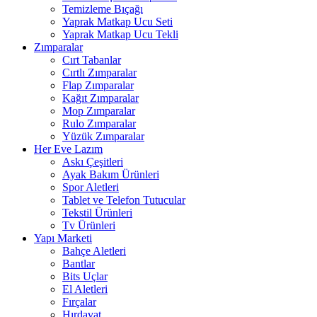
Temizleme Bıçağı
Yaprak Matkap Ucu Seti
Yaprak Matkap Ucu Tekli
Zımparalar
Cırt Tabanlar
Cırtlı Zımparalar
Flap Zımparalar
Kağıt Zımparalar
Mop Zımparalar
Rulo Zımparalar
Yüzük Zımparalar
Her Eve Lazım
Askı Çeşitleri
Ayak Bakım Ürünleri
Spor Aletleri
Tablet ve Telefon Tutucular
Tekstil Ürünleri
Tv Ürünleri
Yapı Marketi
Bahçe Aletleri
Bantlar
Bits Uçlar
El Aletleri
Fırçalar
Hırdavat