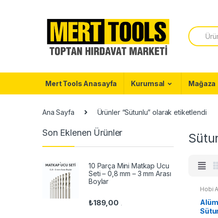
Skip to navigation
Skip to content
S
e
a
r
c
h
f
Mert Tools Anasayfa
Kurumsal
Mağaza
o
r
:
Ana Sayfa
Ürünler “Sütunlu” olarak etiketlendi
Son Eklenen Ürünler
Sütu
10 Parça Mini Matkap Ucu
Seti – 0,8 mm – 3 mm Arası
Boylar
Hobi A
₺
189,00
Alüm
.
Sütu