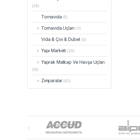
(26)
Tornavida
(5)
Tornavida Uçları
(11)
Vida & Çivi & Dübel
(0)
Yapı Marketi
(20)
Yaprak Matkap Ve Havşa Uçları
(16)
Zımparalar
(62)
B
r