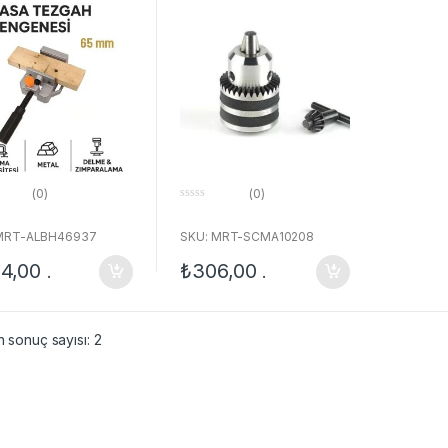
ahı Mengenesi
12
(0)
(0)
0
o
u
 MRT-ALBH46937
SKU: MRT-SCMA10208
t
o
4,00
₺
306,00
.
.
f
5
n sonuç sayısı: 2