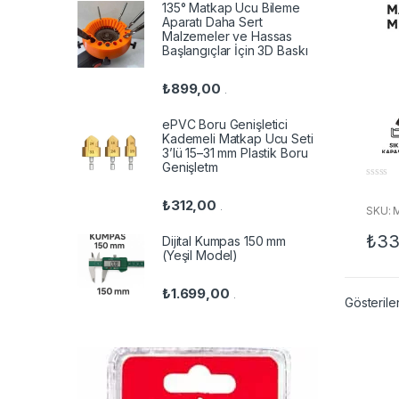
Tezg
135° Matkap Ucu Bileme
Aparatı Daha Sert
Malzemeler ve Hassas
Başlangıçlar İçin 3D Baskı
₺
899,00
.
ePVC Boru Genişletici
Kademeli Matkap Ucu Seti
3’lü 15–31 mm Plastik Boru
Genişletm
0
o
₺
312,00
.
u
SKU:
t
o
₺
33
Dijital Kumpas 150 mm
f
5
(Yeşil Model)
₺
1.699,00
.
Gösterile