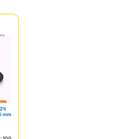
’li
–35 mm
yans
.
t:
100