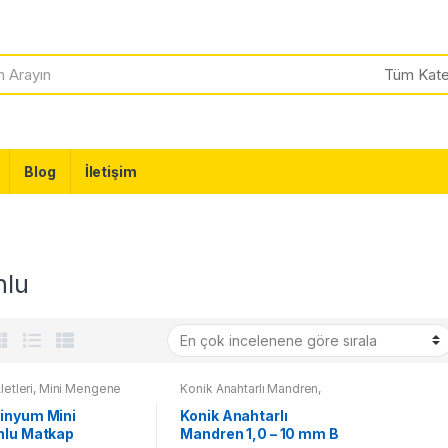
Blog
İletişim
nlu
letleri
,
Mini Mengene
Konik Anahtarlı Mandren
,
Torna Aynaları Ve Mandrenler
inyum Mini
Konik Anahtarlı
nlu Matkap
Mandren 1,0 – 10 mm B