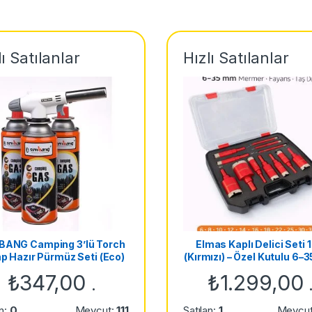
lı Satılanlar
Hızlı Satılanlar
BANG Camping 3’lü Torch
Elmas Kaplı Delici Seti 12
 Hazır Pürmüz Seti (Eco)
(Kırmızı) – Özel Kutulu 6
Cam Seramik Mermer Fa
₺
347,00
₺
1.299,00
.
Delme Uçları
an:
0
Mevcut:
111
Satılan:
1
Mevcu