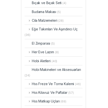
Bıçak ve Bıçak Seti
(4)
Budama Makası
(5)
Cila Malzemeleri
(28)
Eğe Takımları Ve Aşındırıcı Uç
(36)
El Zımparası
(5)
Her Eve Lazım
(8)
Hobi Aletleri
(40)
Hobi Makineleri ve Aksesuarları
(24)
Hss Freze Ve Torna Kalemi
(46)
Hss Kılavuz Ve Paftalar
(57)
Hss Matkap Uçları
(69)