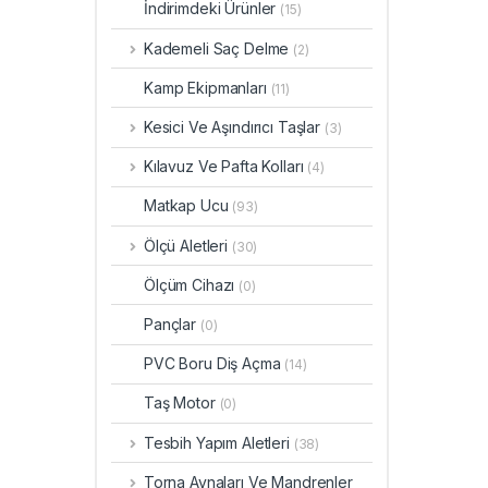
İndirimdeki Ürünler
(15)
Kademeli Saç Delme
(2)
Kamp Ekipmanları
(11)
Kesici Ve Aşındırıcı Taşlar
(3)
Kılavuz Ve Pafta Kolları
(4)
Matkap Ucu
(93)
Ölçü Aletleri
(30)
Ölçüm Cihazı
(0)
Pançlar
(0)
PVC Boru Diş Açma
(14)
Taş Motor
(0)
Tesbih Yapım Aletleri
(38)
Torna Aynaları Ve Mandrenler