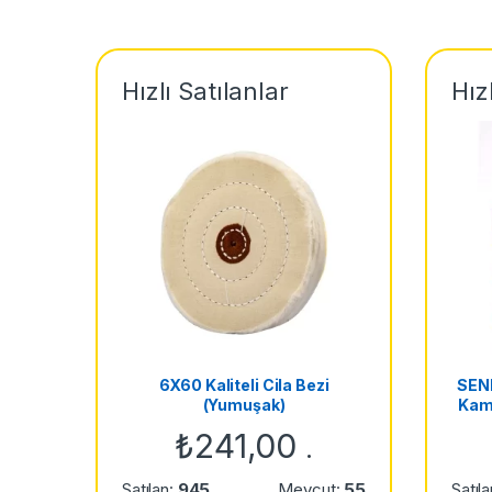
a
n
Hızlı Satılanlar
Hız
d
s
C
a
r
o
u
6X60 Kaliteli Cila Bezi
SEN
(Yumuşak)
Kamp
s
₺
241,00
.
e
Satılan:
945
Mevcut:
55
Satıl