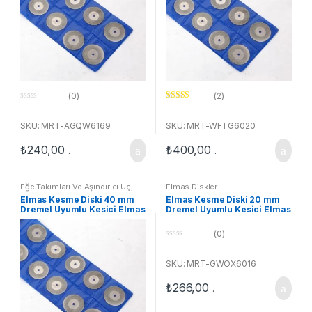
(0)
(2)
0
5 üzerinden
o
5.00
oy aldı
u
SKU: MRT-AGQW6169
SKU: MRT-WFTG6020
t
o
₺
240,00
₺
400,00
f
.
.
5
Eğe Takımları Ve Aşındırıcı Uç
,
Elmas Diskler
Elmas Diskler
Elmas Kesme Diski 40 mm
Elmas Kesme Diski 20 mm
Dremel Uyumlu Kesici Elmas
Dremel Uyumlu Kesici Elmas
Testere
Testere
(0)
0
o
u
SKU: MRT-GWOX6016
t
o
₺
266,00
f
.
5