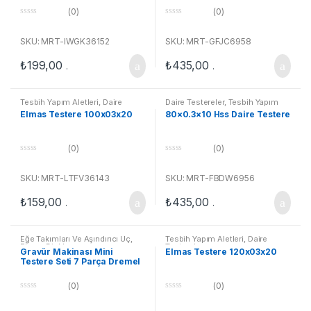
(0)
(0)
0
0
o
o
u
u
SKU: MRT-IWGK36152
SKU: MRT-GFJC6958
t
t
o
o
₺
199,00
₺
435,00
f
f
.
.
5
5
Tesbih Yapım Aletleri
,
Daire
Daire Testereler
,
Tesbih Yapım
Testereler
Aletleri
Elmas Testere 100x03x20
80×0.3×10 Hss Daire Testere
(0)
(0)
0
0
o
o
u
u
SKU: MRT-LTFV36143
SKU: MRT-FBDW6956
t
t
o
o
₺
159,00
₺
435,00
f
f
.
.
5
5
Eğe Takımları Ve Aşındırıcı Uç
,
Tesbih Yapım Aletleri
,
Daire
Elmas Diskler
Testereler
Gravür Makinası Mini
Elmas Testere 120x03x20
Testere Seti 7 Parça Dremel
Uyumlu
(0)
(0)
0
0
o
o