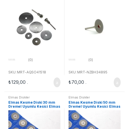
Uyumlu
(0)
(0)
0
0
o
o
u
u
SKU: MRT-AQSO41518
SKU: MRT-NZBH34895
t
t
o
o
₺
129,00
₺
70,00
f
f
.
.
5
5
Elmas Diskler
Elmas Diskler
Elmas Kesme Diski 30 mm
Elmas Kesme Diski 50 mm
Dremel Uyumlu Kesici Elmas
Dremel Uyumlu Kesici Elmas
Testere (10 Adet)
Testere