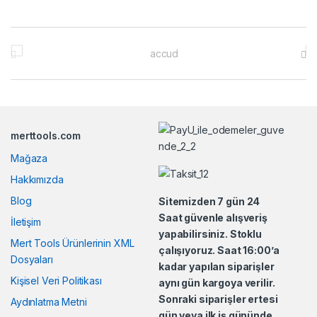
B
r
a
n
merttools.com
d
Mağaza
s
Hakkımızda
Blog
Sitemizden 7 gün 24
C
Saat güvenle alışveriş
İletişim
yapabilirsiniz. Stoklu
a
Mert Tools Ürünlerinin XML
çalışıyoruz. Saat 16:00’a
Dosyaları
r
kadar yapılan siparişler
Kişisel Veri Politikası
aynı gün kargoya verilir.
o
Sonraki siparişler ertesi
Aydınlatma Metni
gün veya ilk iş gününde