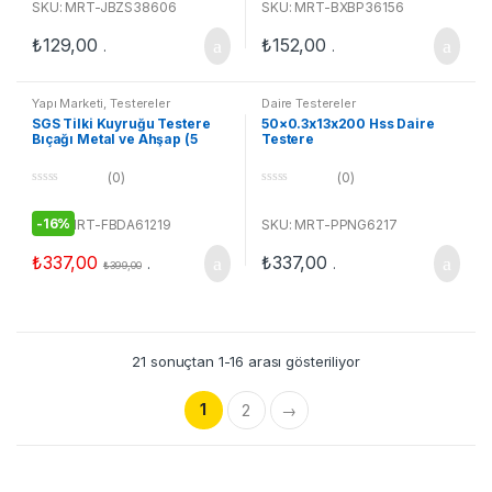
u
u
SKU: MRT-JBZS38606
SKU: MRT-BXBP36156
t
t
o
o
₺
129,00
₺
152,00
f
f
.
.
5
5
Yapı Marketi
,
Testereler
Daire Testereler
SGS Tilki Kuyruğu Testere
50×0.3x13x200 Hss Daire
Bıçağı Metal ve Ahşap (5
Testere
Adet)
(0)
(0)
0
0
o
o
u
u
-
16%
SKU: MRT-FBDA61219
SKU: MRT-PPNG6217
t
t
o
o
₺
337,00
₺
337,00
f
f
.
.
₺
399,00
5
5
21 sonuçtan 1-16 arası gösteriliyor
1
2
→