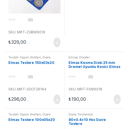
(0)
0
o
u
SKU: MRT-ZGBW6019
t
o
₺
329,00
f
.
5
Tesbih Yapım Aletleri
,
Daire
Elmas Diskler
Testereler
Elmas Testere 150x03x20
Elmas Kesme Diski 25 mm
Dremel Uyumlu Kesici Elmas
Testere
(0)
(0)
0
0
o
o
u
u
SKU: MRT-SDCF36164
SKU: MRT-FIVB6018
t
t
o
o
₺
296,00
₺
190,00
f
f
.
.
5
5
Tesbih Yapım Aletleri
,
Daire
Daire Testereler
Testereler
Elmas Testere 100x05x20
80×0.4×10 Hss Daire
Testere