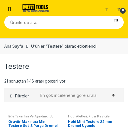
Skip to navigation
Skip to content
0
Ara:
Ana Sayfa
Ürünler “Testere” olarak etiketlendi
Testere
21 sonuçtan 1-16 arası gösteriliyor
Filtreler
Eğe Takımları Ve Aşındırıcı Uç
,
Hobi Aletleri
,
Fiber Kesiciler
Elmas Diskler
Gravür Makinası Mini
Hobi Mini Testere 22 mm
Testere Seti 8 Parça Dremel
Dremel Uyumlu