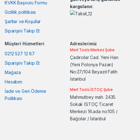
u
KVKK Başvuru Formu
kargolanır.
Gizlilik politikası
s
Şartlar ve Koşullar
e
Siparişini Takip Et
l
Müşteri Hizmetleri
Adreslerimiz
Mert Tools Merkez Şube
0212 527 12 87
Çadırcılar Cad. Yeni Han
Siparişini Takip Et
(Yeni Polonya Pazarı)
No:27/104 Beyazıt Fatih
Mağaza
İstanbul
Hesabım
Mert Tools İSTOÇ Şube
İade ve Geri Ödeme
Mahmutbey mah. 2435.
Politikası
Sokak İSTOÇ Ticaret
Merkezi 16.ada no:105 /
Bağcılar / İstanbul